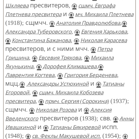
пресвитеров,
Шкляева
сщмч. Евграфа
и
Плетнева пресвитера
мч. Михаила Плетнева
(1918); сщмчч.
,
Анатолия Правдолюбова
,
,
Александра Туберовского
Евгения Харькова
,
Константина Бажанова
Николая Карасева
пресвитеров, и с ними мчч.
Петра
,
,
Гришина
Евсевия Тряхова
Михаила
,
,
Якунькина
Дорофея Климашева
,
,
Лаврентия Когтева
Григория Берденева
мцц.
и
Александры Устюхиной
Татианы
,
Егоровой
сщмч. Михаила Кобозева
,
(1937);
пресвитера
прмч. Сергия (Сорокина)
сщмчч.
и
Николая Розова
Алексия
пресвитеров (1938); свв.
Введенского
Анны
и
испп.
Ивашкиной
Татианы Бякиревой
(1948);
(1954);
св. Феклы Макушевой исп.