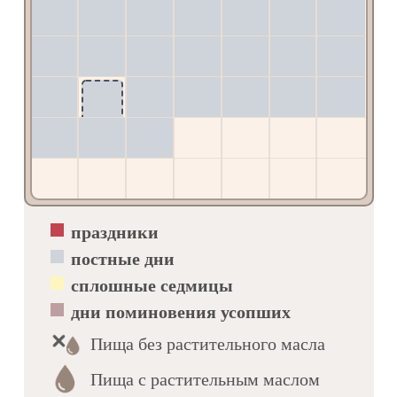
спасти́ся всем, любо́вию чту́щим тя.
1
2
3
4
5
6
7
Ин кондак, глас 1
Ми́ну чу́днаго, Ермоге́на боже́ственнаго и
8
9
10
11
12
13
14
Евгра́фа ку́пно/ свяще́нными сладкопе́нии
почти́м вси,/ я́ко почествова́вшия Го́спода,/ и
страда́льчествовавшия за Него́,/ и ли́ка
15
16
17
18
19
20
21
Безпло́тных на Небесе́х дости́гшия,// и
23
чудеса́ точа́щия.
22
24
25
26
27
28
Величание
Велича́ем вас,/ страстоте́рпцы святи́и Ми́но,
29
30
31
Ермоге́не и Евгра́фе,/ и чтим честна́я
страда́ния ва́ша,/ я́же за Христа́/ претерпе́ли
есте́.
праздники
постные дни
Святителя Иоасафа, епископа
сплошные седмицы
Белгородского
дни поминовения усопших
Тропарь, глас 3
Святи́телю Христу́ Бо́гу возлю́бленне,/
Пища без растительного масла
пра́вило ве́ры и о́браз милосе́рдия лю́дем
был еси́,/ бде́нием же, посто́м и моли́твою,/
Пища с растительным маслом
я́ко свети́льник пресве́тлый, просия́л еси́/ и