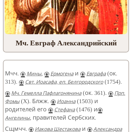
Мч. Евграф Александрийский
Мчч.
,
и
(ок.
Мины
Ермогена
Евграфа
313).
(1754).
Свт. Иоасафа, еп. Белгородского
(ок. 361).
Мч. Гемелла Пафлагонянина
Прп.
(X). Блжж.
(1503) и
Фомы
Иоанна
родителей его
(1476) и
Стефана
, правителей Сербских.
Ангелины
Сщмчч.
и
Иакова Шестакова
Александра