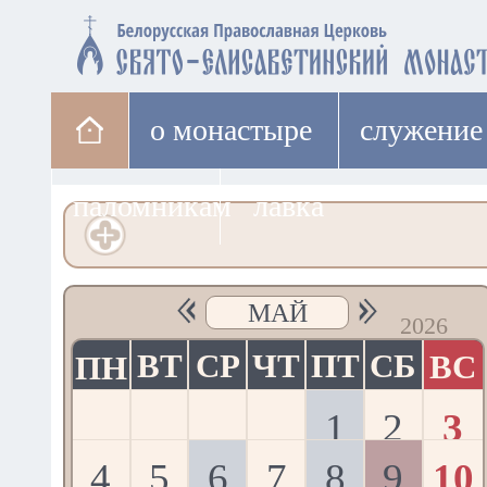
о монастыре
cлужение
паломникам
лавка
МАЙ
2026
ВТ
СР
ЧТ
ПТ
СБ
ВС
ПН
1
2
3
4
5
6
7
8
9
10