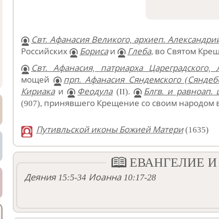
Свт. Афанасия Великого, архиеп. Александри
Российских
Бориса
и
Глеба
, во Святом Крещ
Свт. Афанасия, патриарха Цареградского, 
мощей
прп. Афанасия Сяндемского (Сяндеб
Кириака
и
Феодула
(II).
Блгв. и равноап.
(907), принявшего Крещение со своим народом в 
Путивльской иконы Божией Матери
(1635)
ЕВАНГЕЛИЕ И
Деяния 15:5-34
Иоанна 10:17-28