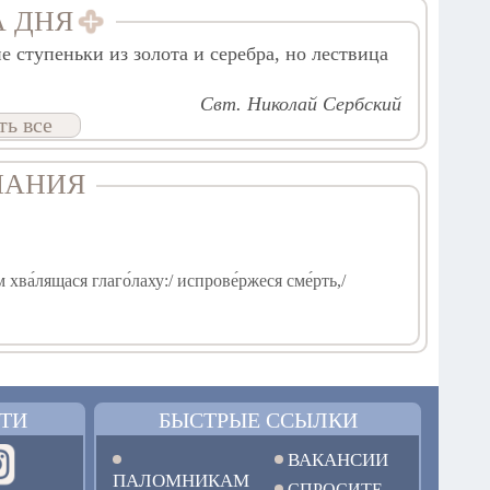
А ДНЯ
 ступеньки из золота и серебра, но лествица
Свт. Николай Сербский
ть все
ЧАНИЯ
хва́лящася глаго́лаху:/ испрове́ржеся сме́рть,/
ТИ
БЫСТРЫЕ ССЫЛКИ
асле́дова ве́чно, я́ко присносла́вная.
ВАКАНСИИ
ПАЛОМНИКАМ
го
СПРОСИТЕ