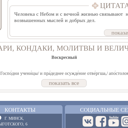
ЦИТАТ
Человека с Небом и с вечной жизнью связывают не
возвышенных мыслей и добрых дел.
показа
АРИ, КОНДАКИ, МОЛИТВЫ И ВЕЛИ
Воскресный
Госпо́дни учени́цы/ и пра́деднее осужде́ние отве́ргша,/ апо́столом 
ь.
показать все
Недели о самаряныне
КОНТАКТЫ
СОЦИАЛЬНЫЕ СЕ
ему́дрости во́ду,/ е́юже напои́шася оби́льно,// Ца́рствие вы́шнее н
Г. МИНСК,
ЫГОТСКОГО, 6
вятителя Афанасия Великого, архиепископа Александрийско