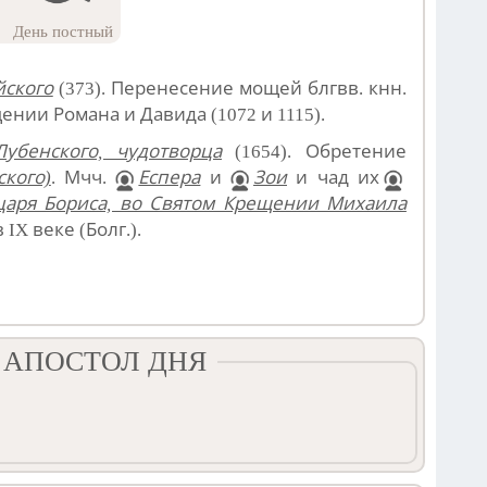
День постный
йского
(373). Перенесение мощей блгвв. кнн.
ении Романа и Давида (1072 и 1115).
Лубенского, чудотворца
(1654). Обретение
ского)
. Мчч.
Еспера
и
Зои
и чад их
 царя Бориса, во Святом Крещении Михаила
IX веке (Болг.).
 АПОСТОЛ ДНЯ