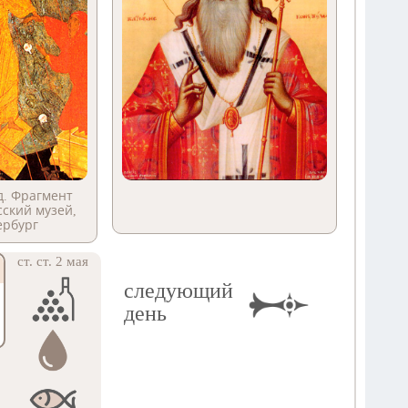
д. Фрагмент
усский музей,
ербург
ст. ст. 2 мая
следующий
день