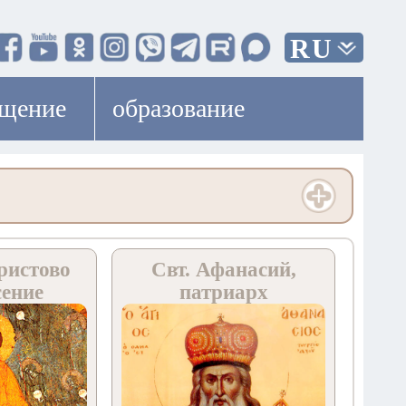
RU
ещение
образование
ристово
Свт. Афанасий,
сение
патриарх
Цареградский,
Лубенский