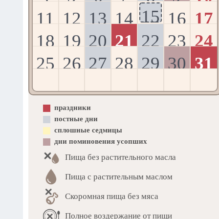
15
11
12
13
14
16
17
18
19
20
21
22
23
24
25
26
27
28
29
30
31
праздники
постные дни
сплошные седмицы
дни поминовения усопших
Пища без растительного масла
Пища с растительным маслом
Скоромная пища без мяса
Полное воздержание от пищи