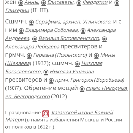
жен
,
,
и
Анны
Елисаветы
Феодотии
(II–III).
Гликерии
Сщмчч.
, и с
Серафима, архиеп. Угличского
ним
,
Владимира Соболева
Александра
,
,
Андреева
Василия Богоявленского
пресвитеров и
Александра Лебедева
прмчч.
и
Германа (Полянского)
Мины
(1937); сщмчч.
(Шелаева)
Николая
,
Богословского
Николая Ушакова
пресвитеров и
прмч. Григория (Воробьева)
(1937). Обретение мощей
сщмч. Никодима,
(2012).
еп. Белгородского
Празднование
Казанской иконе Божией
Матери
(в память избавления Москвы и России
от поляков в 1612 г.).