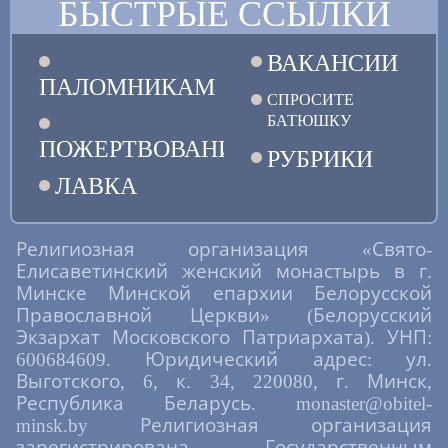
страда́ния за Ве́ру просия́вый,/ ве́лие
БЫСТРЫЕ ССЫЛКИ
дерзнове́ние пред Бо́гом стяжа́л еси́./ О́тче
священному́чениче Нико́лае,// моли́ Христа́
Бо́га спасти́ся душа́м на́шим.
ВАКАНСИИ
Кондак, глас 3
ПАЛОМНИКАМ
СПРОСИТЕ
В годи́ну лю́тую к па́стырству при́званный,/
БАТЮШКУ
в це́ркви святы́я Екатери́ны подвиза́лся еси́,/
ПОЖЕРТВОВАНИЯ
мно́жество ду́ш к покая́нию и спасе́нию
РУБРИКИ
приведы́й,/ клевету́ богобо́рческую отри́нул
ЛАВКА
еси́./ За Христа́ пострада́в да́же до кро́ве,/
священному́чениче Нико́лае,// ны́не усе́рдно
моли́ся о все́х на́с.
Величание
Религиозная организация «Свято-
Елисаветинский женский монастырь в г.
Велича́ем тя,/ священному́чениче Нико́лае,/
и чтим святу́ю па́мять твою́,/ ты бо мо́лиши
Минске Минской епархии Белорусской
о нас// Христа́ Бо́га на́шего.
Православной Церкви» (Белорусский
Экзархат Московского Патриархата). УНП:
600684609. Юридический адрес: ул.
Выготского, 6, к. 34, 220080, г. Минск,
Республика Беларусь. monaster@obitel-
minsk.by Религиозная организация
зарегистрирована Государственным