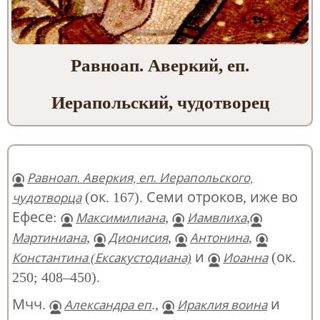
Равноап. Аверкий, еп.
Иерапольский, чудотворец
Равноап. Аверкия, еп. Иерапольского,
(ок. 167). Семи отроков, иже во
чудотворца
Ефесе:
,
,
Максимилиана
Иамвлиха
,
,
,
Мартиниана
Дионисия
Антонина
и
(ок.
Константина (Ексакустодиана)
Иоанна
250; 408–450).
Мчч.
.,
и
Александра еп
Ираклия воина