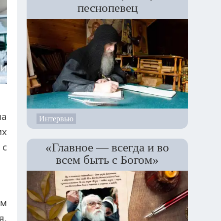
песнопевец
на
Интервью
их
«Главное — всегда и во
 с
всем быть с Богом»
ом
я,