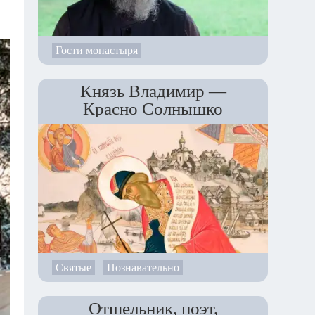
Гости монастыря
Князь Владимир —
Красно Солнышко
Святые
Познавательно
Отшельник, поэт,