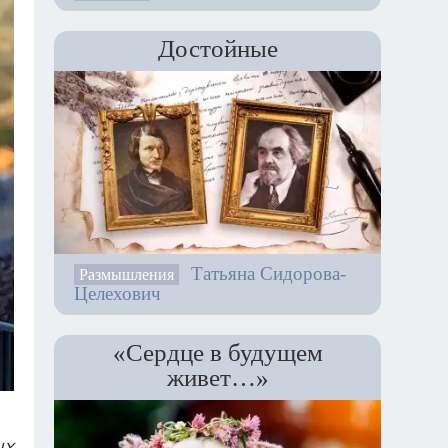
Достойные
Татьяна Сидорова-
Размышления
Целехович
«Сердце в будущем
живет…»
ых