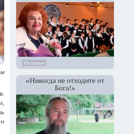
Интервью
ам
«Никогда не отходите от
Бога!»
в.
и,
зь
ан