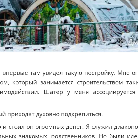
 впервые там увидел такую постройку. Мне о
ом, который занимается строительством так
аимодействии. Шатер у меня ассоциируется
рый приходят духовно подкрепиться.
и стоил он огромных денег. Я служил диакон
льных знакомых, родственников. Но были иде