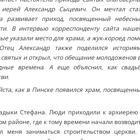
 иерей Александр Сыцевич. Он мечтал ста
да развивает приход, посвященный небесн
ти. В интервью корреспонденту сайта наше
ые указали место для храма, а жук-короед пом
Отец Александр также поделился история
святых и открыл, что обещание молодоженов 
дные времена. А еще объяснил, как свадь
ви.
йста, как в Пинске появился храм, посвященн
ладыки Стефана. Люди приходили к архиерею
дом районе, где к тому времени начали возводи
л меня заниматься строительством церкви.