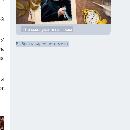
.
ой
Письма духовным чадам
 У
Выбрать видео по теме >>
ть
ла
 и
ог