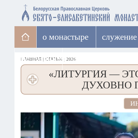
о монастыре
cлужение
паломникам
лавка
ГЛАВНАЯ
|
СТАТЬИ
|
2026
«ЛИТУРГИЯ — ЭТ
ДУХОВНО 
И