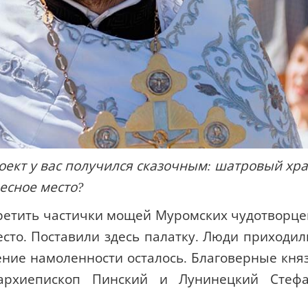
проект у вас получился сказочным: шатровый хр
десное место?
ретить частички мощей Муромских чудотворце
сто. Поставили здесь палатку. Люди приходил
ние намоленности осталось. Благоверные кня
архиепископ Пинский и Лунинецкий Стеф