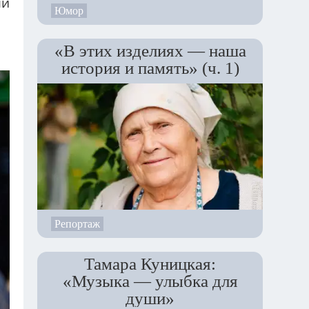
ли
Юмор
«В этих изделиях — наша
история и память» (ч. 1)
Репортаж
Тамара Куницкая:
«Музыка — улыбка для
души»