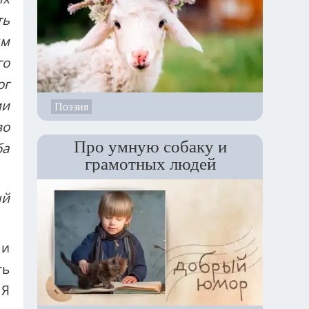
ть
ым
го
ог
ми
Поэзия
во
Про умную собаку и
ба
грамотных людей
ый
 и
ть
 Я