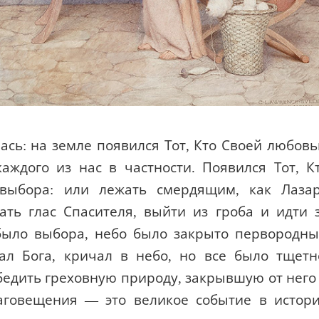
ась: на земле появился Тот, Кто Своей любов
аждого из нас в частности. Появился Тот, К
 выбора: или лежать смердящим, как Лаза
ть глас Спасителя, выйти из гроба и идти 
 было выбора, небо было закрыто первородн
ал Бога, кричал в небо, но все было тщетн
бедить греховную природу, закрывшую от него
лаговещения — это великое событие в истор