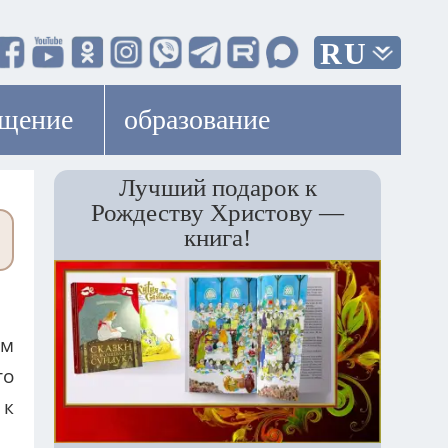
RU
ещение
образование
Лучший подарок к
Рождеству Христову —
книга!
ым
то
 к