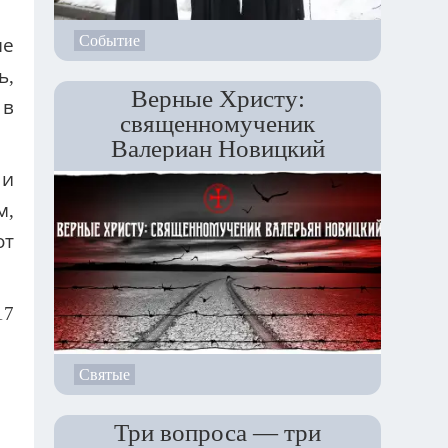
Событие
не
ь,
Верные Христу:
 в
священномученик
Валериан Новицкий
 и
м,
от
17
Святые
Три вопроса — три