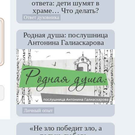
ответа: дети шумят в
храме… Что делать?
Ответ духовника
Родная душа: послушница
Антонина Галиаскарова
Личный опыт
«Не зло победит зло, а