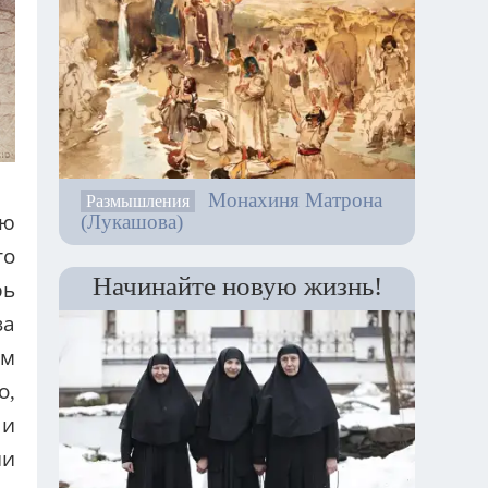
Монахиня Матрона
Размышления
(Лукашова)
ью
то
Начинайте новую жизнь!
рь
за
ым
о,
 и
ии