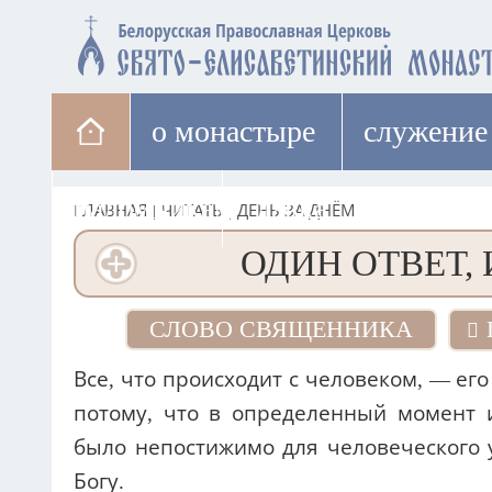
о монастыре
cлужение
паломникам
лавка
ГЛАВНАЯ
|
ЧИТАТЬ
|
ДЕНЬ ЗА ДНЁМ
ОДИН ОТВЕТ,
СЛОВО СВЯЩЕННИКА
Все, что происходит с человеком, — е
потому, что в определенный момент 
было непостижимо для человеческого 
Богу.