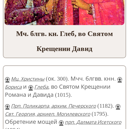
Мч. блгв. кн. Глеб, во Святом
Крещении Давид
(ок. 300). Мчч. блгвв. кнн.
Мц. Христины
и
, во Святом Крещении
Бориса
Глеба
Романа и Давида (1015).
(1182).
Прп. Поликарпа, архим. Печерского
(1795).
Свт. Георгия, архиеп. Могилевского
Обретение мощей
прп. Далмата Исетского