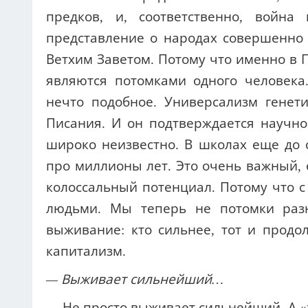
людьми. Мы теперь не потомки разн
выживание: кто сильнее, тот и продо
капитализм.
— Выживает сильнейший…
— Не просто выживает сильнейший. А 
ведь не просто оправдывает войн
капитализм. А христианское предста
живущие в любви, братстве. Такой
аномалию. Именно это подтверждает
близкие родственники, что войны 
деградации.
— Давайте вернемся к календарны
неподвижных праздников сместятся?