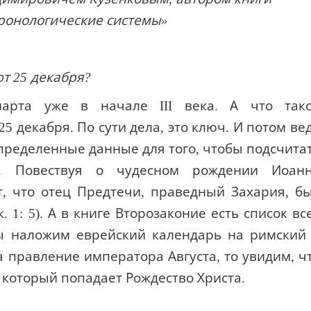
ронологические системы»
т 25 декабря?
арта уже в начале III века. А что так
5 декабря. По сути дела, это ключ. И потом ве
пределенные данные для того, чтобы подсчита
а. Повествуя о чудесном рождении Иоан
т, что отец Предтечи, праведный Захария, б
к. 1: 5). А в книге Второзаконие есть список вс
ы наложим еврейский календарь на римский
 правление императора Августа, то увидим, ч
а который попадает Рождество Христа.