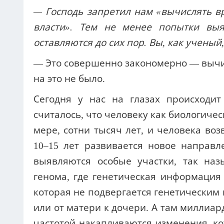
10–15 лет развивается новое направл
выявляются особые участки, так на
генома, где генетическая информация с
которая не подвергается генетическим 
или от матери к дочери. А там миллиар
частотой накапливаются изменения, ко
иного ответвления от основного «
расселения племен, которая указана 
результаты исследований. Абсолютно в
Они происходят не от каких-то разны
являются потомками одного и того же ч
— Адама?
— Да, первопредка, которого в нау
явление удивительное. Выяснилось, ч