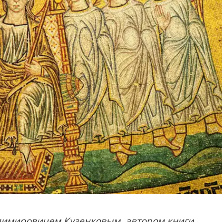
димировичем Кузенков
ым, автором книги