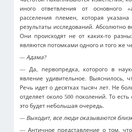
Речь идет о десятках тысяч лет. Не бол
отделяет около 500 поколений. То ест
это будет небольшая очередь.
— Выходит, все люди оказываются бли
— Античное представление о том, что
предков, и, соответственно, войн
представление о народах совершенно 
Ветхим Заветом. Потому что именно в П
являются потомками одного человека
нечто подобное. Универсализм генет
Писания. И он подтверждается научно.
широко неизвестно. В школах еще до 
про миллионы лет. Это очень важный, е
колоссальный потенциал. Потому что 