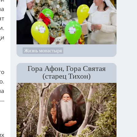
ма
 —
их
Жизнь монастыря
рь
Гора Афон, Гора Святая
 с
(старец Тихон)
ди
ть
го
ка
 И
ет
ду