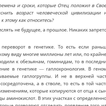
ение в генетике — гаплохронология. В гено
зываемые гаплогруппы. И не в верхней час
осредоточена, а в стволе, то есть в той част
изменениям, которые копируются от отца к сы
ды аминокислот. В этих участках с определенн
торые позволяют отследить появление того и
адамова генотипа». Оказалось, что систе
в Библии, соответствует тому, о чем говор
се живущие на земле люди — это родственник
х популяций, как раньше считалось. Все лю
еловека.
ке уже называют «генетическим Адамом». Э
то жил этот наш первопредок совсем недавн