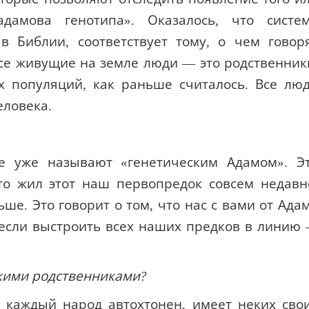
ьше. Это говорит о том, что нас с вами от Ада
ь если выстроить всех наших предков в линию
зкими родственниками?
 каждый народ автохтонен, имеет неких сво
а между людьми неизбежна, неверно. Тепе
меняется в точном соответствии с Писанием,
исании — и только в нем, заметьте, — все лю
. Может, еще в зороастризме… Там тоже ес
ический — это характерная черта Священно
 Вот что важно! И это открытие, которое по
сих пор учат про человекообразных обезьян.
сли угодно, козырь в руках христиан. Он име
с его помощью можно уничтожить вражду меж