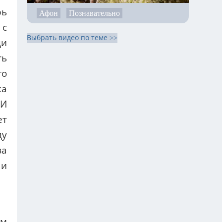
за
Афон
Познавательно
 и
Выбрать видео по теме >>
зм
 И
и,
 и
но
ой
ты