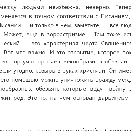
ообразных обезьян, которые ведут войну 
лжит род. Это то, на чем основан дарвинизм
«хорошо, что выживает сильнейший!» Дарвини
ы. Он их поощряет. И социалдарвинизм.
вление о людях другое: люди — родственник
 подход воспринимает войны как трагедию
ся сейчас наукой — что люди действитель
между ними — это признак некоей духовн
м проблемам. 1 марта 2100 года все да