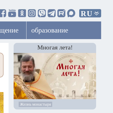
RU
ещение
образование
Многая лета!
Жизнь монастыря