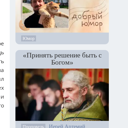
Юмор
ое
дь
«Принять решение быть с
ть
Богом»
на
ыл
ех
 и
то
Иерей Артемий
Проповедь