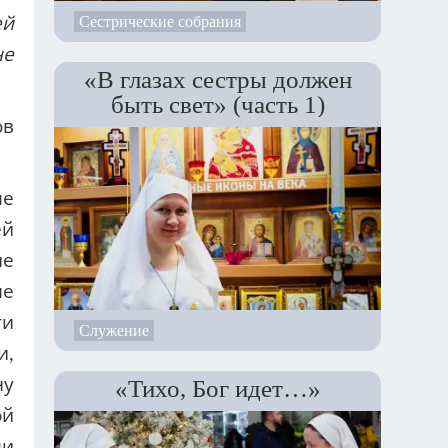
ме
Сестрические собрания
ти
и,
«В глазах сестры должен
быть свет» (часть 1)
ну
ой
ли
ма
ят
и.
ди
Служение
«Тихо, Бог идет…»
то
о.