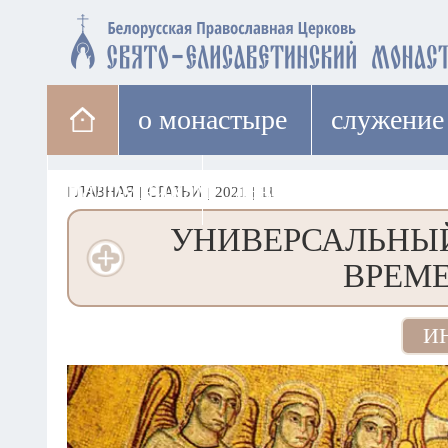
о монастыре
cлужение
паломникам
лавка
ГЛАВНАЯ
|
СТАТЬИ
|
2021
|
11
УНИВЕРСАЛЬНЫЙ
ВРЕМЕ
И