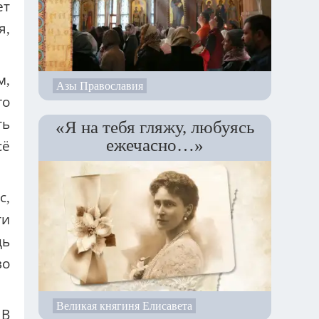
ет
я,
м,
Азы Православия
го
ть
«Я на тебя гляжу, любуясь
ежечасно…»
сё
с,
ти
дь
во
Великая княгиня Елисавета
 В