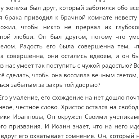
 у жениха был друг, который заботился обо вс
я брака приводил к брачной комнате невесту
рожил, чтобы никто не прервал их глубоко
чной любви. Он был другом, потому что ум
делом. Радость его была совершенна тем, ч
а совершенна, они остались вдвоем, и он б
из нас умеет так поступить с чужой радостью? В
всё сделать, чтобы она воссияла вечным светом,
аться забытым за закрытой дверью?
 Его умаление, его схождение на нет дошло поч
вое, честное слово. Христос остался на свобод
ники Иоанновы, Он окружен Своими ученикам
о призвания. И Иоанн знает, что на него ид
 вдруг его охватывает сомнение. Он, который 