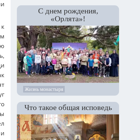
ни
С днем рождения,
«Орлята»!
 к
им
ую
ь,
ди
ак
ят
Жизнь монастыря
уг
го
Что такое общая исповедь
вы
ел
чи