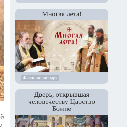
Многая лета!
Жизнь монастыря
Дверь, открывшая
человечеству Царство
Божие
ой
м,