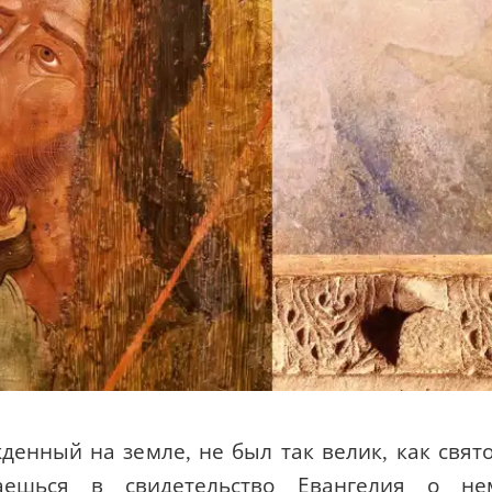
денный на земле, не был так велик, как свят
ешься в свидетельство Евангелия о не