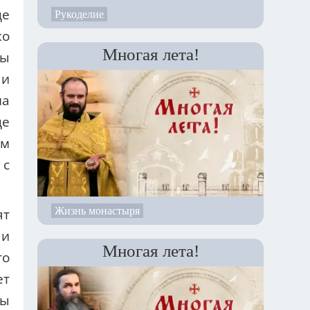
де
Рукоделие
ко
Многая лета!
бы
 и
на
де
ам
 с
Жизнь монастыря
ят
 и
Многая лета!
то
ет
мы