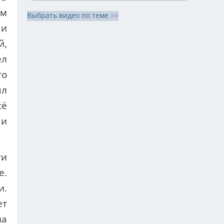
ем
Выбрать видео по теме >>
 и
й,
ел
то
ыл
сё
 и
ти
е.
и.
ет
на