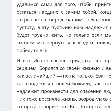
удалимся сами для того, чтобы прийти
остаться наедине с самим собой, когд
открывается перед нашим собственн
пустоту, в эту пустыню нам надлежит в
будет трудно жить, но только если м
сможем мы вернуться к людям, никогд
победить всё.
И вот Иоанн свыше тридцати лет пр
сердцем, боролся со своей жизнью и в
как величайший — но не только. Еванг
так сроднился с волей Божией, так ст
надлежит произнести для спасения люд
них тоже воссияла жизнь, возродилась 
который говорит: это Бог, Который ве