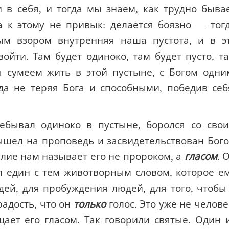
 в себя, и тогда мы знаем, как трудно быва
а к этому не привык: делается боязно — тог
ым взором внутренняя наша пустота, и в э
ойти. Там будет одиноко, там будет пусто, т
ы сумеем жить в этой пустыне, с Богом одни
а не теряя Бога и способными, победив себ
ебывал одиноко в пустыне, боролся со сво
ышел на проповедь и засвидетельствован Бог
елие нам называет его не пророком, а
гласом
. 
ал един с тем животворным словом, которое е
ей, для пробуждения людей, для того, чтобы
радость, что он
только
голос. Это уже не челове
щает его гласом. Так говорили святые. Один 