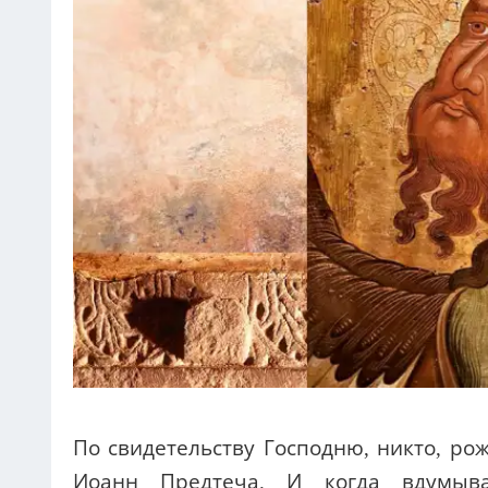
По свидетельству Господню, никто, рож
Иоанн Предтеча. И когда вдумыва