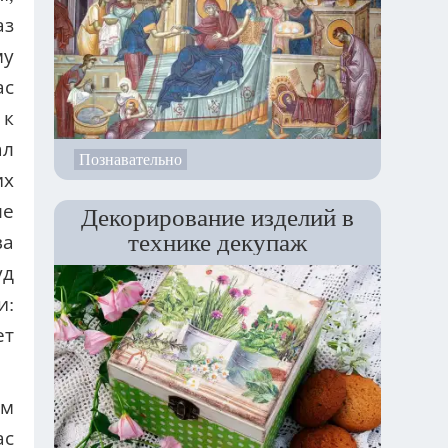
аз
му
ас
 к
ал
Познавательно
их
ше
Декорирование изделий в
технике декупаж
ва
уд
и:
ет
ем
ас