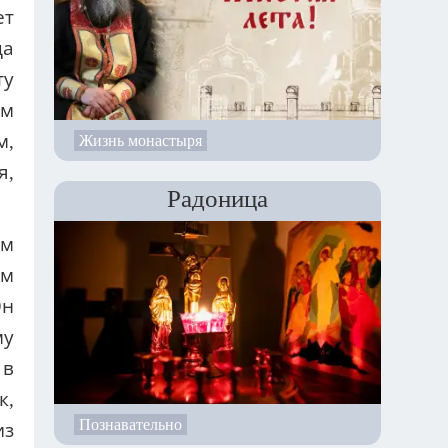
ет
да
ту
ам
м,
Жизнь монастыря
я,
Радоница
им
ом
Он
му
 в
к,
Познавательно
из