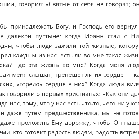
ший, говорил: «Святые от себя не говорят; о
обы принадлежать Богу, и Господь его вернул
 в далекой пустыне: когда Иоанн стал с Н
юдям, чтобы люди зажили той жизнью, котор
еред каждым из нас: есть ли во мне такая жизн
века? Где эта жизнь во мне? Когда меня лю
люди меня слышат, трепещет ли их сердце — к
ских, «горело» сердце в них? Когда люди вид
как говорили о первых христианах: «Как они др
я нас, тому, что у нас есть что-то, чего ни у ко
шли даже путем предшественника, мы не гото
 даже проложить Ему дорожку, чтобы Он наш
еми, кто готовит радость людям, радость встре