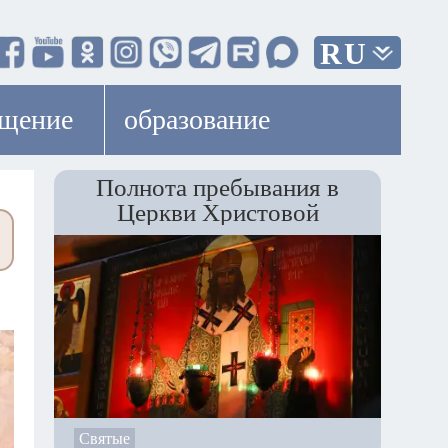
RU
ещение
образование
Полнота пребывания в
Церкви Христовой
Святые