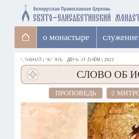
о монастыре
cлужение
паломникам
лавка
ГЛАВНАЯ
|
ЧИТАТЬ
|
ДЕНЬ ЗА ДНЁМ
|
2021
СЛОВО ОБ 
ПРОПОВЕДЬ
МИТР