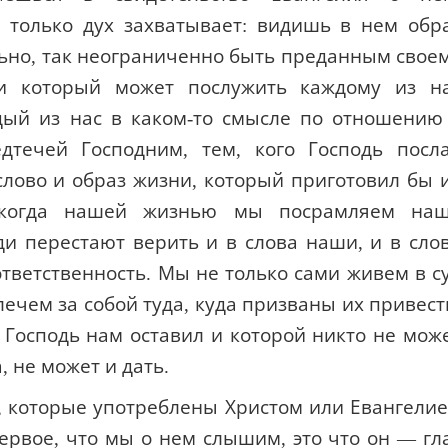
е только дух захватывает: видишь в нем обр
льно, так неограниченно быть преданным свое
и который может послужить каждому из н
дый из нас в каком-то смысле по отношению
дтечей Господним, тем, кого Господь посл
лово и образ жизни, который приготовил бы 
И когда нашей жизнью мы посрамляем на
юди перестают верить и в слова наши, и в сло
тветственность. Мы не только сами живем в с
лечем за собой туда, куда призваны их привест
ой Господь нам оставил и которой никто не мож
, не может и дать.
, которые употреблены Христом или Евангели
рвое, что мы о нем слышим, это что он — гл