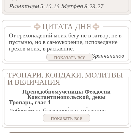
Римлянам 5:10-16
Матфея 8:23-27
ЦИТАТА ДНЯ
От грехопадений моих бегу не в затвор, не в
пустыню, но в самоукорение, исповедание
грехов моих, в раскаяние.
Свт. Игнатий Брянчанинов
показать все
ТРОПАРИ, КОНДАКИ, МОЛИТВЫ
И ВЕЛИЧАНИЯ
Преподобномученицы Феодосии
Константинопольской, девы
Тропарь, глас 4
Доброде́тель благоприя́тно, му́ченице,
пости́гла еси́,/ Христо́во прия́телище бы́вши
показать все
чи́стое,/ и Свята́го Ду́ха дом возлю́блен;/
отню́дуже посрами́ла еси́ врага́, борю́щаго
род челове́ческий,/ до́бре страда́вшая,/ и