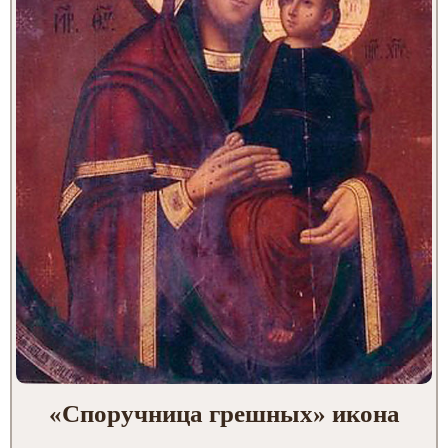
«Споручница грешных» икона