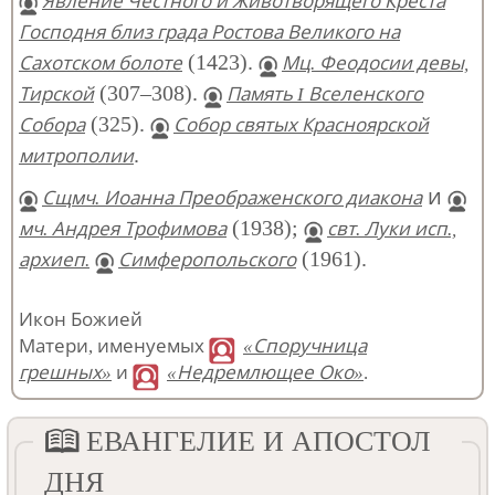
Явление Честного и Животворящего Креста
Господня близ града Ростова Великого на
(1423).
Сахотском болоте
Мц. Феодосии девы,
(307–308).
Тирской
Память I Вселенского
(325).
Собора
Собор святых Красноярской
.
митрополии
и
Сщмч. Иоанна Преображенского диакона
(1938);
мч. Андрея Трофимова
свт. Луки исп.,
(1961).
архиеп.
Симферопольского
Икон Божией
Матери, именуемых
«Споручница
грешных»
и
«Недремлющее Око»
.
ЕВАНГЕЛИЕ И АПОСТОЛ
ДНЯ