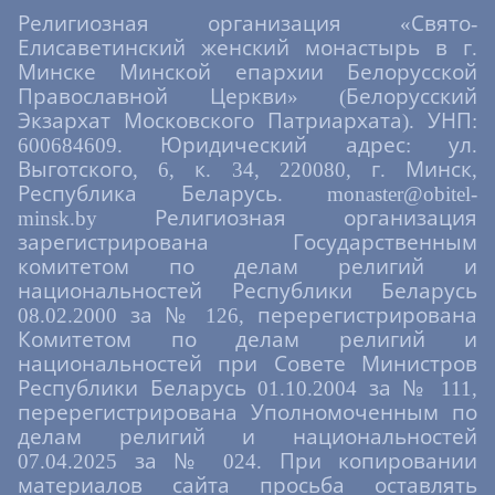
Я́коже звезда́ всесве́тлая, доброде́тельми
Религиозная организация «Свято-
сия́ющи,/ бы́л еси́, святи́телю,/ ду́шу же
равноа́нгельну сотвори́,/ сего́ ра́ди
Елисаветинский женский монастырь в г.
святи́тельства са́ном поче́тся,/ во изгна́нии
Минске Минской епархии Белорусской
же от безбо́жных мно́го пострада́,/ и
Православной Церкви» (Белорусский
непоколеби́м ве́рою пребы́в,/ враче́бною
Экзархат Московского Патриархата). УНП:
му́дростию мно́гия исцели́л еси́./ Те́мже
600684609. Юридический адрес: ул.
ны́не честно́е те́ло твое́ от землены́х не́др
обре́тенное ди́вно Госпо́дь просла́ви,/ да вси́
Выготского, 6, к. 34, 220080, г. Минск,
ве́рнии вопие́м ти́:/ ра́дуйся, о́тче святи́телю
Республика Беларусь. monaster@obitel-
Луко́,// земли́ Кры́мския похвало́ и
minsk.by Религиозная организация
утвержде́ние.
зарегистрирована Государственным
Ин кондак, глас 1
комитетом по делам религий и
Я́ко звезда́ всесве́тлая,/ в нощи́ безбо́жия
национальностей Республики Беларусь
доброде́тельми просия́л еси́,/ и от гони́телей
08.02.2000 за № 126, перерегистрирована
мно́го пострада́в,/ непоколеби́м ве́рою
Комитетом по делам религий и
пребы́л еси́,/ враче́бною же му́дростию
национальностей при Совете Министров
укра́шен,/ мно́гия лю́ди исцели́л еси́./ Сего́
ра́ди с любо́вию вопие́м ти:/ ра́дуйся,
Республики Беларусь 01.10.2004 за № 111,
добропобе́дный испове́дниче,/ ра́дуйся, о́тче
перерегистрирована Уполномоченным по
святи́телю Луко́,// ра́дуйся, земли́ Ру́сския
делам религий и национальностей
похвало́ и утвержде́ние.
07.04.2025 за № 024. При копировании
Величание
материалов сайта просьба оставлять