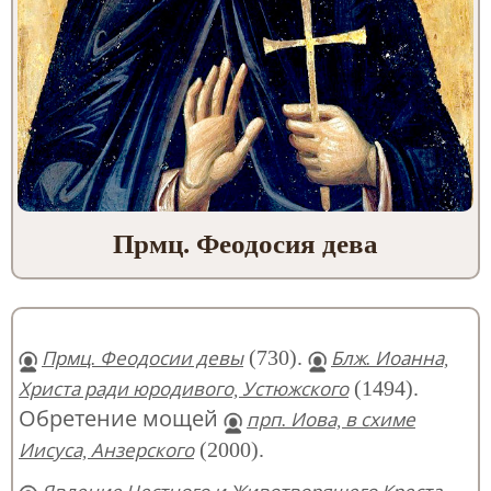
Прмц. Феодосия дева
(730).
Прмц. Феодосии девы
Блж. Иоанна,
(1494).
Христа ради юродивого, Устюжского
Обретение мощей
прп. Иова, в схиме
(2000).
Иисуса, Анзерского