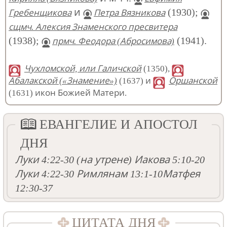
и
(1930);
Гребенщикова
Петра Вязникова
сщмч. Алексия Знаменского пресвитера
(1938);
(1941).
прмч. Феодора (Абросимова)
Чухломской, или Галичской
(1350),
Абалакской («Знамение»)
(1637) и
Оршанской
(1631) икон Божией Матери.
ЕВАНГЕЛИЕ И АПОСТОЛ
ДНЯ
Луки 4:22-30
(на утрене)
Иакова 5:10-20
Луки 4:22-30
Римлянам 13:1-10
Матфея
12:30-37
ЦИТАТА ДНЯ