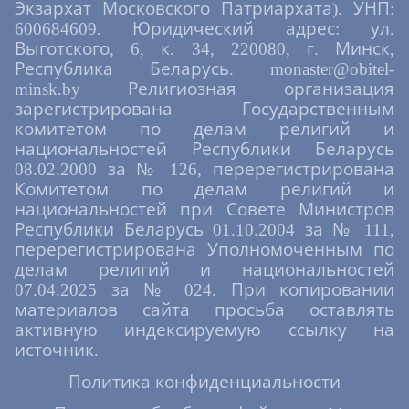
поддержка и утешение была еси, Обителям
Экзархат Московского Патриархата). УНП:
иноческим заступление и покров, и всем
600684609. Юридический адрес: ул.
прибегающим к иконе твоей милостивая
Выготского, 6, к. 34, 220080, г. Минск,
Мати, к нейже ныне и мы припадаем и тепле
Республика Беларусь. monaster@obitel-
вопием: О, причудная Владычице
Богородице, молися из тебе воплощенному
minsk.by Религиозная организация
Христу Богу нашему, да спасет души наша
зарегистрирована Государственным
яко милосерд.
комитетом по делам религий и
Величание
национальностей Республики Беларусь
08.02.2000 за № 126, перерегистрирована
Величаем Тя, Пресвятая Дево,
Богоизбранная Отроковице, и чтим образ
Комитетом по делам религий и
Твой святый, имже точиши исцеления всем,
национальностей при Совете Министров
с верою притекающим.
Республики Беларусь 01.10.2004 за № 111,
перерегистрирована Уполномоченным по
делам религий и национальностей
07.04.2025 за № 024. При копировании
материалов сайта просьба оставлять
активную индексируемую ссылку на
источник.
Политика конфиденциальности