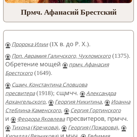
Прмч. Афанасий Брестский
(IX в. до Р. Х.).
Пророка Илии
(1375).
Прп. Аврамия Галичского, Чухломского
Обретение мощей
прмч. Афанасия
(1649).
Брестского
Сщмч. Константина Словцова
(1918); сщмчч.
пресвитера
Александра
,
,
Архангельского
Георгия Никитина
Иоанна
,
Стеблина-Каменского
Сергия Гортинского
и
пресвитеров, прмчч.
Феодора Яковлева
,
,
Тихона (Кречкова)
Георгия (Пожарова)
и мчч.
Кирилла (Вязникова)
Евфимия