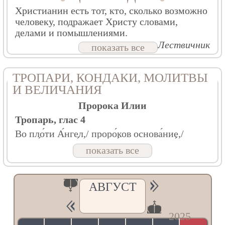
Христианин есть тот, кто, сколько возможно
человеку, подражает Христу словами,
делами и помышлениями.
Прп. Иоанн Лествичник
показать все
ТРОПАРИ, КОНДАКИ, МОЛИТВЫ
И ВЕЛИЧАНИЯ
Пророка Илии
Тропарь, глас 4
Во пло́ти А́нгел,/ проро́ков основа́ние,/
вторы́й Предте́ча прише́ствия Христо́ва,
показать все
Илия́ сла́вный,/ свы́ше посла́вый Елиссе́еви
благода́ть/ неду́ги отгоня́ти/ и прокаже́нныя
очища́ти,// те́мже и почита́ющим его́ то́чит
исцеле́ния.
АВГУСТ
Кондак, глас 2
Проро́че и прови́дче вели́ких дел Бо́га
2025
на́шего,/ Илие́ великоимени́те,/ веща́нием
твои́м уста́вивый водото́чныя о́блаки,// моли́