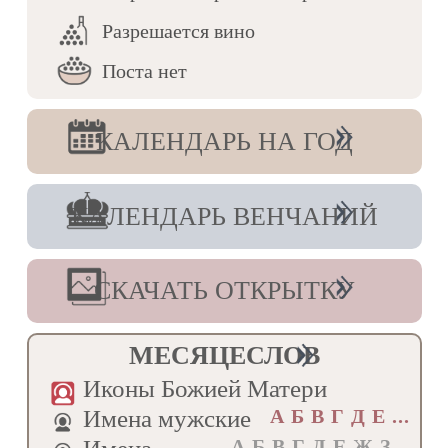
ересе́й пре́лесть/ и я́ко те́плый предста́тель к
Бо́гу// всем подае́т прегреше́ний проще́ние.
Разрешается вино
Величание
Поста нет
Ублажа́ем тя,/ преподо́бне о́тче Иоа́нне,/ и
чтим святу́ю па́мять твою́,/ наста́вниче
мона́хов/ и собесе́дниче а́нгелов.
КАЛЕНДАРЬ НА ГОД
Святителя Геннадия, архиепископа
Новгородского
КАЛЕНДАРЬ ВЕНЧАНИЙ
Тропарь, глас 5
Уподо́бился еси́ дре́вним отце́м,/ святи́телю
о́тче Генна́дие,/ Свяще́нныя кни́ги собра́в и
еретики́ посрами́в,/ ре́вность по Бо́зе
СКАЧАТЬ ОТКРЫТКУ
показу́я, па́ству огради́л еси́,/ моли́ и ны́не
Христа́ Бо́га/ мир Це́ркви дарова́ти/ и
спасти́ся душа́м на́шим.
МЕСЯЦЕСЛОВ
Кондак, глас 2
Иконы Божией Матери
Ве́лия исправле́ния о церко́вном благоле́пии
явля́я,/ Правосла́вную ве́ру утверди́л еси́,/
Имена мужские
А Б В Г Д E ...
святи́телю о́тче Генна́дие,/ не преста́й
А Б В Г Д Е Ж З...