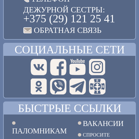
великоимени́тая, Христа́ Бо́га моли́
ДЕЖУРНОЙ СЕСТРЫ:
непреста́нно о всех нас.
+375 (29) 121 25 41
Величание
Велича́ем тя,/ святая мученице Екатерино,/ и
ОБРАТНАЯ СВЯЗЬ
чтим честно́е страда́ние твое́,/ я́же за
Христа́// претерпе́ла еси́.
СОЦИАЛЬНЫЕ СЕТИ
БЫСТРЫЕ ССЫЛКИ
ВАКАНСИИ
ПАЛОМНИКАМ
СПРОСИТЕ