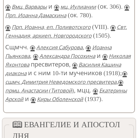
и
(ок. 306).
Вмц. Варвары
мц. Иулиании
(ок. 780).
Прп. Иоанна Дамаскина
(VIII).
Прп. Иоанна, еп. Поливотского
Свт.
(1505).
Геннадия, архиеп. Новгородского
Сщмчч.
,
Алексия Сабурова
Иоанна
,
и
Пьянкова
Александра Посохина
Николая
пресвитеров,
Яхонтова
Василия Кашина
и с ним 10-ти мучеников (1918);
диакона
,
сщмч. Димитрия Неведомского пресвитера
, мцц.
прмц. Анастасии (Титовой)
Екатерины
и
(1937).
Арской
Киры Оболенской
ЕВАНГЕЛИЕ И АПОСТОЛ
ДНЯ