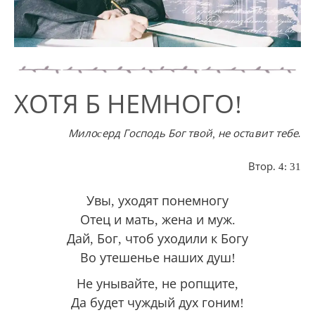
ХОТЯ Б НЕМНОГО!
Милоcерд Господь Бог твой, не остaвит тебе
.
Втор. 4: 31
Увы, уходят понемногу
Отец и мать, жена и муж.
Дай, Бог, чтоб уходили к Богу
Во утешенье наших душ!
Не унывайте, не ропщите,
Да будет чуждый дух гоним!