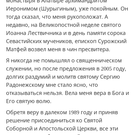
монастыря в Алатыре архимандритом
Иеронимом (Шурыгиным), уже покойным. Он
тогда сказал, что меня рукоположат. А
недавно, на Великопостной неделе святого
Иоанна Лествичника и в день памяти сорока
Севастийских мучеников, епископ Сурожский
Матфей возвел меня в чин пресвитера.
Я никогда не помышлял о священническом
служении, но после предложения в 2005 году,
долгих раздумий и молитв святому Сергию
Радонежскому мне стало ясно, что
отказываться нельзя. Вела меня вера в Бога и
Его святую волю.
Обретя веру в далеком 1989 году и приняв
решение присоединиться ко Святой
Соборной и Апостольской Церкви, все эти