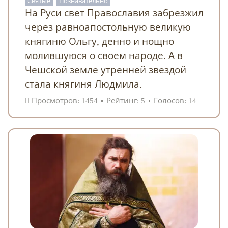
Святые
Познавательно
На Руси свет Православия забрезжил
через равноапостольную великую
княгиню Ольгу, денно и нощно
молившуюся о своем народе. А в
Чешской земле утренней звездой
стала княгиня Людмила.
Просмотров: 1454
Рейтинг: 5
Голосов: 14