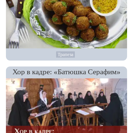
Трапеза
Хор в кадре: «Батюшка Серафим»