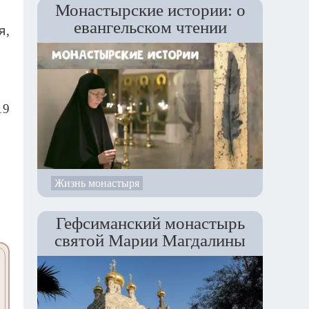
Монастырские истории: о
евангельском чтении
я,
19
Жизнь монастыря
Гефсиманский монастырь
святой Марии Магдалины