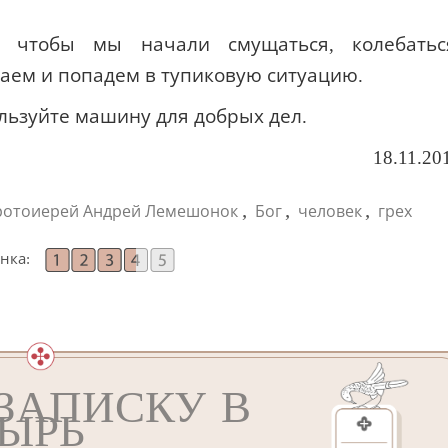
 чтобы мы начали смущаться, колебатьс
таем и попадем в тупиковую ситуацию.
ользуйте машину для добрых дел.
18.11.20
,
,
,
ротоиерей Андрей Лемешонок
Бог
человек
грех
нка:
ЗАПИСКУ В
ЫРЬ