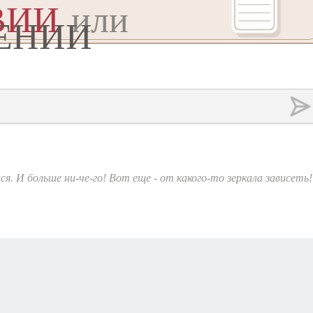
ВИИ
или
ЕНИИ
я. И больше ни-че-го! Вот еще - от какого-то зеркала зависеть!