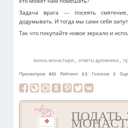
кто может нам помешать?
Задача врага — посеять смятение,
додумывать. И тогда мы сами себя запу
Так что покупайте новое зеркало и исп
,
,
жизнь монастыря
ответы духовника
п
Просмотров:
655
Рейтинг:
3.5
Голосов:
2
Оце
ПОДАТЬ 
МОНАСТ