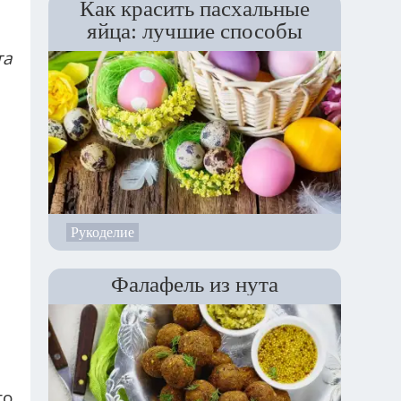
Как красить пасхальные
яйца: лучшие способы
та
Рукоделие
Фалафель из нута
то