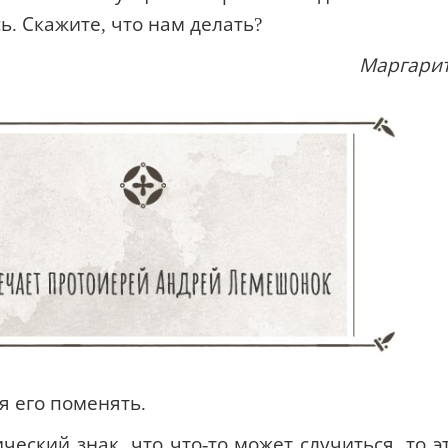
ь. Скажите, что нам делать?
Маргари
я его поменять.
ческий знак, что что-то может случиться, то э