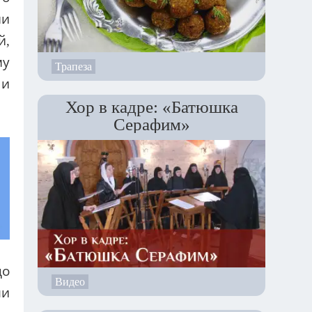
ни
й,
му
Трапеза
 и
Хор в кадре: «Батюшка
Серафим»
до
Видео
ли