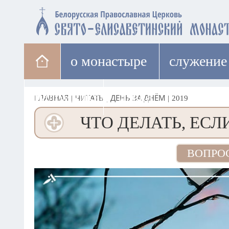
о монастыре
cлужение
паломникам
лавка
ГЛАВНАЯ
|
ЧИТАТЬ
|
ДЕНЬ ЗА ДНЁМ
|
2019
ЧТО ДЕЛАТЬ, ЕСЛ
ВОПРО