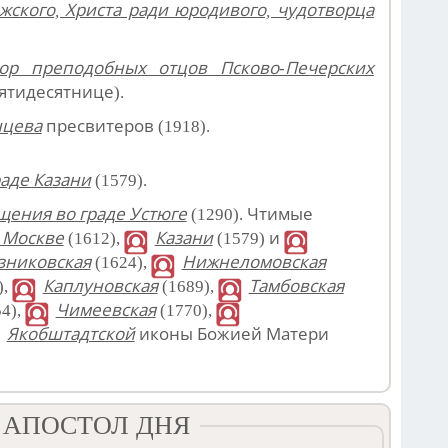
жского, Христа ради юродивого, чудотворца
ор преподобных отцов Псково-Печерских
ятидесятнице).
нцева
пресвитеров (1918).
аде Казани
(1579).
ения во граде Устюге
(1290). Чтимые
 Москве
(1612),
Казани
(1579) и
зниковская
(1624),
Нижнеломовская
),
Каплуновская
(1689),
Тамбовская
4),
Чимеевская
(1770),
Якобштадтской
иконы Божией Матери
 АПОСТОЛ ДНЯ