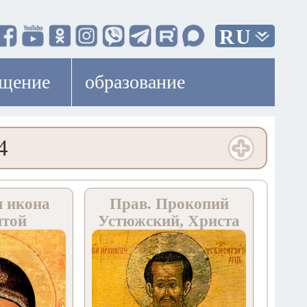
RU
ещение
образование
4
я икона
Прав. Прокопий
ятой
Устюжский, Христа
дицы
ради юродивый