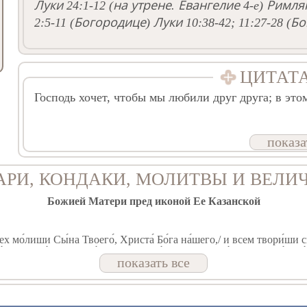
Луки 24:1-12
(на утрене. Евангелие 4-e)
Римлян
2:5-11
(Богородице)
Луки 10:38-42; 11:27-28
(Бо
ЦИТАТ
Господь хочет, чтобы мы любили друг друга; в эт
показа
АРИ, КОНДАКИ, МОЛИТВЫ И ВЕЛИ
Божией Матери пред иконой Ее Казанской
сех мо́лиши Сы́на Твоего́, Христа́ Бо́га на́шего,/ и всем твори́ши
и́же в напа́стех, и ско́рбех, и в боле́знех обремене́нных грехи́ м
показать все
м о́бразом со слеза́ми/ и невозвра́тно наде́жду иму́щих на Тя,/ из
окро́в рабо́м Твои́м.