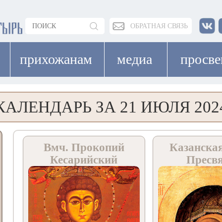
ОБРАТНАЯ СВЯЗЬ
прихожанам
медиа
просв
КАЛЕНДАРЬ ЗА 21 ИЮЛЯ 202
Вмч. Прокопий
Казанска
Кесарийский
Пресв
Богоро