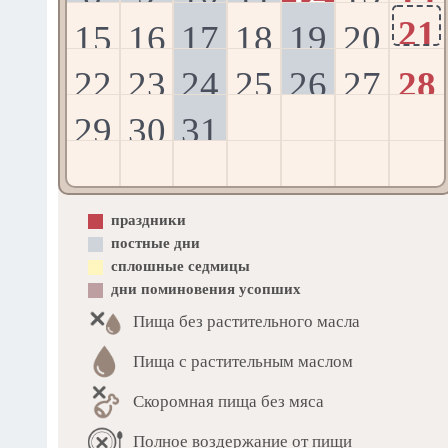
21
15
16
17
18
19
20
22
23
24
25
26
27
28
29
30
31
праздники
постные дни
сплошные седмицы
дни поминовения усопших
Пища без растительного масла
Пища с растительным маслом
Скоромная пища без мяса
Полное воздержание от пищи