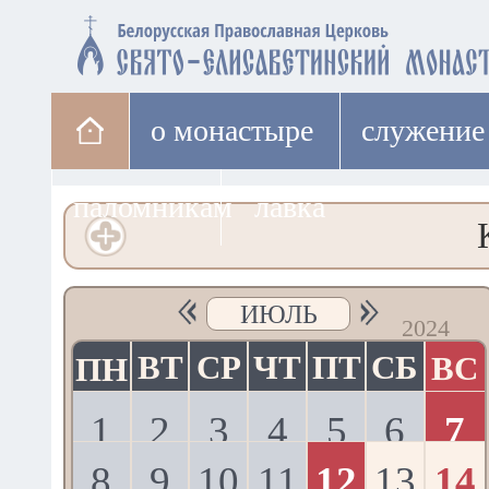
о монастыре
cлужение
паломникам
лавка
ИЮЛЬ
2024
ВТ
СР
ЧТ
ПТ
СБ
ВС
ПН
1
2
3
4
5
6
7
8
9
10
11
12
13
14