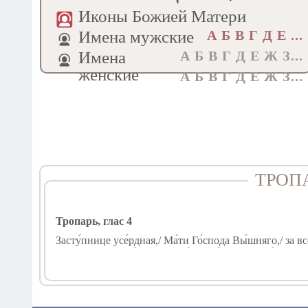
Иконы Божией Матери
Имена мужские
А Б В Г Д E ...
Имена
А Б В Г Д Е Ж З...
женские
А Б В Г Д Е Ж З...
ТРОП
Тропарь, глас 4
Засту́пнице усе́рдная,/ Ма́ти Го́спода Вы́шняго,/ за в
Всех нас заступи́, о Госпоже́, Цари́це и Влады́чице,/ 
душе́ю/ и сокруше́нным се́рдцем/ пред пречи́стым Твои́
спаси́, Богоро́дице Де́во:// Ты бо еси́ Боже́ственный п
Кондак, глас 8