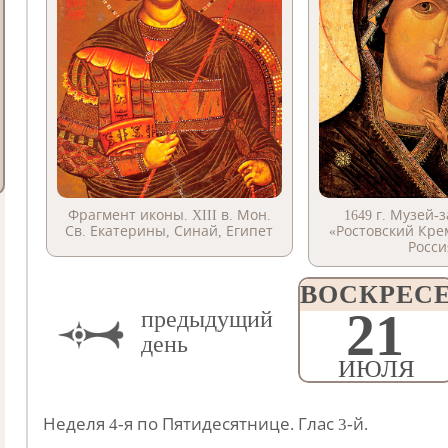
Фрагмент иконы. XIII в. Мон.
1649 г. Музей-
Св. Екатерины, Синай, Египет
«Ростовский Крем
Росси
ВОСКРЕС
21
предыдущий
день
ИЮЛЯ
Неделя 4-я по Пятидесятнице. Глас 3-й.