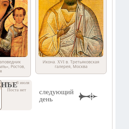
заповедник
Икона. XVI в. Третьяковская
ль», Ростов,
галерея, Москва
я
ст. ст. 8 июля
ЕНЬЕ
Поста нет
следующий
день