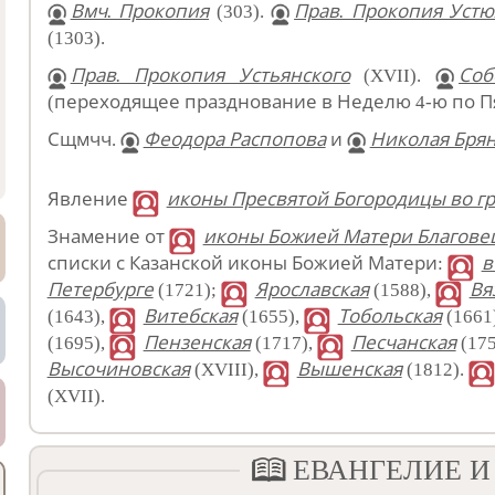
Вмч. Прокопия
(303).
Прав. Прокопия Устю
(1303).
Прав. Прокопия Устьянского
(XVII).
Соб
(переходящее празднование в Неделю 4-ю по П
Сщмчч.
Феодора Распопова
и
Николая Бря
Явление
иконы Пресвятой Богородицы во гр
Знамение от
иконы Божией Матери Благовещ
списки с Казанской иконы Божией Матери:
в
Петербурге
(1721);
Ярославская
(1588),
Вя
(1643),
Витебская
(1655),
Тобольская
(1661
(1695),
Пензенская
(1717),
Песчанская
(175
Высочиновская
(XVIII),
Вышенская
(1812).
(XVII).
ЕВАНГЕЛИЕ И