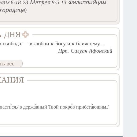
ам 6:18-23
Матфея 8:5-13
Филиппийцам
городице)
А ДНЯ
ом свобода — в любви к Богу и к ближнему…
Прп. Силуан Афонский
ть все
ЧАНИЯ
 спасти́ся,/ в держа́вный Твой покро́в прибега́ющим./
но́гими,/ предстоя́щих и моля́щихся Тебе́ умиле́нною
бавле́ния всех зол,/ всем поле́зная да́руй/ и вся