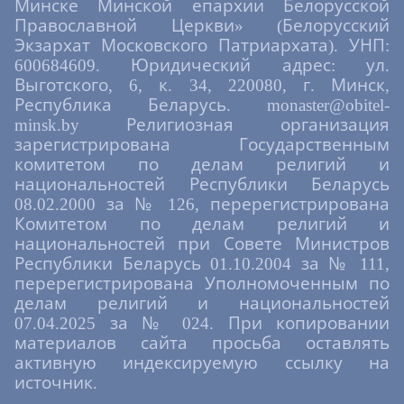
виде́нии/ пресла́вно призва́н быв,/ па́стырь
Минске Минской епархии Белорусской
ди́вный Це́ркве Христо́вы/ яви́лся еси́, о́тче
Православной Церкви» (Белорусский
Иоа́нне,/ благода́ти тезоимени́те./ Моли́
Экзархат Московского Патриархата). УНП:
Христа́ Бо́га/ всем нам с тобо́ю в Ца́рствии
600684609. Юридический адрес: ул.
Бо́жием бы́ти.
Выготского, 6, к. 34, 220080, г. Минск,
Ин кондак, глас 6
Республика Беларусь. monaster@obitel-
Пропове́дником и́стины, богоно́сным отце́м
minsk.by Религиозная организация
подража́я,/ всего́ себе́ на служе́ние Бо́гу и
зарегистрирована Государственным
бли́жним вдал еси́,/ и сан свяще́нства нося́,
комитетом по делам религий и
поко́я не ве́дал еси́,/ слу́жбы Бо́жия в Хра́ме
национальностей Республики Беларусь
при́сно соверша́я,/ и в доме́х ве́рных
моле́бныя пе́ния воспева́я,/ нужда́ющимся
08.02.2000 за № 126, перерегистрирована
ще́дро благотворя́,/ та́ко наименова́ние
Комитетом по делам религий и
благотво́рца и безсре́бреника стяжа́л еси́,
национальностей при Совете Министров
Иоа́нне./ Те́мже и по успе́нии твое́м
Республики Беларусь 01.10.2004 за № 111,
росси́йския лю́дие прославля́ют и́мя твое́,/ и
ве́чную па́мять тебе́ возглаша́юще,/ пою́т
перерегистрирована Уполномоченным по
Бо́гу: аллилу́йя.
делам религий и национальностей
07.04.2025 за № 024. При копировании
Величание
материалов сайта просьба оставлять
Велича́ем тя,/ святы́й пра́ведный о́тче
активную индексируемую ссылку на
Иоа́нне,/ и чтим святу́ю па́мять твою́,/ ты бо
мо́лиши за нас/ Христа́ Бо́га на́шего.
источник.