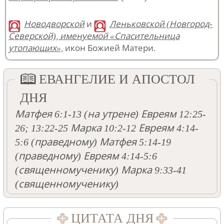
Новодворской
и
Леньковской (Новгород-
Северской), именуемой «Спасительница
утопающих»,
икон Божией Матери.
ЕВАНГЕЛИЕ И АПОСТОЛ
ДНЯ
Матфея 6:1-13
(на утрене)
Евреям 12:25-
26; 13:22-25
Марка 10:2-12
Евреям 4:14-
5:6
(праведному)
Матфея 5:14-19
(праведному)
Евреям 4:14-5:6
(священномученику)
Марка 9:33-41
(священномученику)
ЦИТАТА ДНЯ