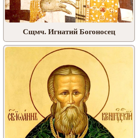
Сщмч. Игнатий Богоносец