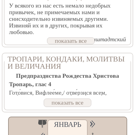
У всякого из нас есть немало недобрых
привычек, не примечаемых нами и
снисходительно извиняемых другими.
Извиняй их и в других, покрывая их
любовью.
Прав. Иоанн Кронштадтский
показать все
ТРОПАРИ, КОНДАКИ, МОЛИТВЫ
И ВЕЛИЧАНИЯ
Предпразднства Рождества Христова
Тропарь, глас 4
Гото́вися, Вифлее́ме,/ отве́рзися всем,
Еде́ме,/ красу́йся, Евфра́фо,/ я́ко дре́во
показать все
живота́ в верте́пе процвете́ от Де́вы:/ рай бо
О́ноя чре́во яви́ся мы́сленный,/ в не́мже
Боже́ственный сад,/ от него́же я́дше, жи́ви
бу́дем,/ не я́коже Ада́м у́мрем.// Христо́с
ЯНВАРЬ
ражда́ется пре́жде па́дший возста́вити о́браз.
Кондак, глас 3