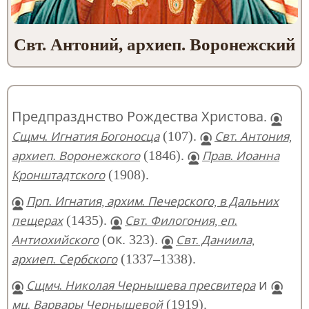
Свт. Антоний, архиеп. Воронежский
Предпразднство Рождества Христова.
(107).
Сщмч. Игнатия Богоносца
Свт. Антония,
(1846).
архиеп. Воронежского
Прав. Иоанна
(1908).
Кронштадтского
Прп. Игнатия, архим. Печерского, в Дальних
(1435).
пещерах
Свт. Филогония, еп.
(ок. 323).
Антиохийского
Свт. Даниила,
(1337–1338).
архиеп. Сербского
и
Сщмч. Николая Чернышева пресвитера
(1919).
мц. Варвары Чернышевой