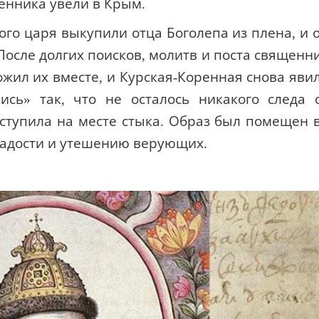
енника увели в Крым.
го царя выкупили отца Боголепа из плена, и 
 После долгих поисков, молитв и поста священн
жил их вместе, и Курская-Коренная снова яви
ись» так, что не осталось никакого следа 
ыступила на месте стыка. Образ был помещен 
радости и утешению верующих.