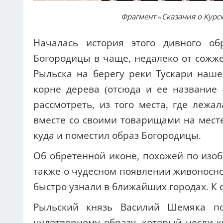
Фрагмент «Сказания о Курс
Началась история этого дивного о
Богородицы в чаще, недалеко от сожжен
Рыльска на берегу реки Тускари наш
корне дерева (отсюда и ее название 
рассмотреть, из того места, где лежа
вместе со своими товарищами на мест
куда и поместил образ Богородицы.
Об обретенной иконе, похожей по изо
также о чудесном появлении живоносно
быстро узнали в ближайших городах. К 
Рыльский князь Василий Шемяка по
чудотворному образу, который несли к