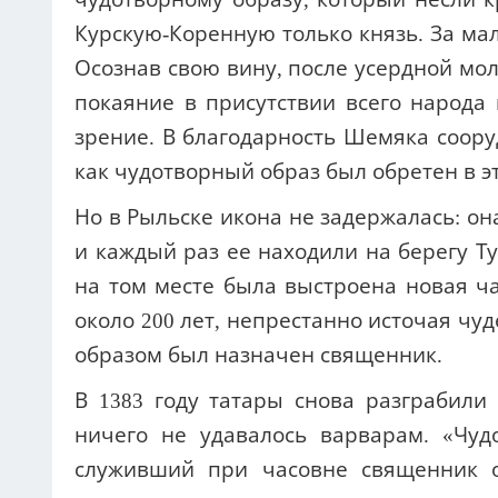
Курскую-Коренную только князь. За ма
Осознав свою вину, после усердной мо
покаяние в присутствии всего народа
зрение. В благодарность Шемяка соору
как чудотворный образ был обретен в э
Но в Рыльске икона не задержалась: он
и каждый раз ее находили на берегу Ту
на том месте была выстроена новая ч
около 200 лет, непрестанно источая чу
образом был назначен священник.
В 1383 году татары снова разграбили
ничего не удавалось варварам. «Чуд
служивший при часовне священник о