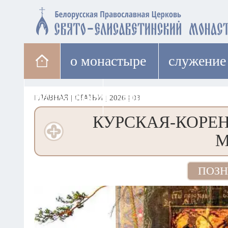
о монастыре
cлужение
паломникам
лавка
ГЛАВНАЯ
|
СТАТЬИ
|
2026
|
03
КУРСКАЯ-КОРЕ
М
ПОЗН