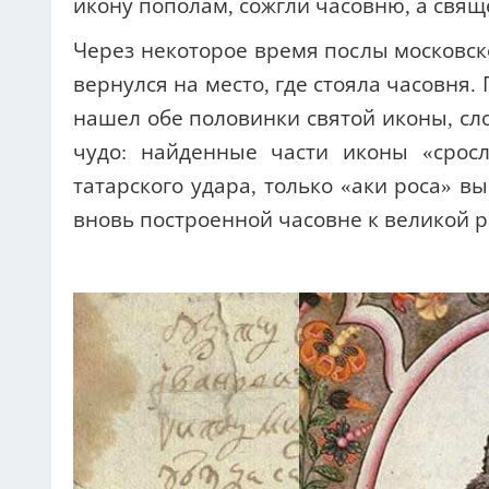
икону пополам, сожгли часовню, а свящ
Через некоторое время послы московско
вернулся на место, где стояла часовня.
нашел обе половинки святой иконы, сло
чудо: найденные части иконы «сросл
татарского удара, только «аки роса» в
вновь построенной часовне к великой 