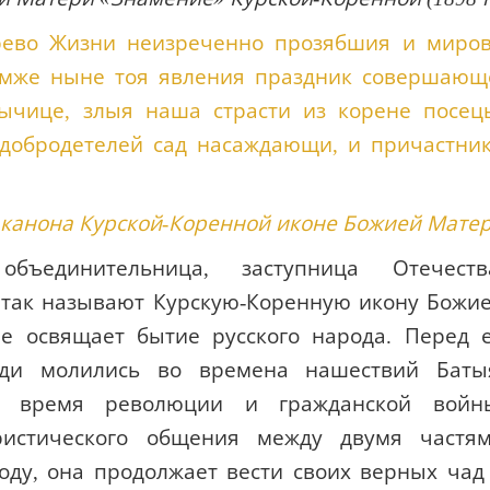
древо Жизни неизреченно прозябшия и миро
емже ныне тоя явления праздник совершающ
дычице, злыя наша страсти из корене посец
добродетелей сад насаждающи, и причастни
 канона Курской-Коренной иконе Божией Мате
объединительница, заступница Отечеств
 так называют Курскую-Коренную икону Божи
ие освящает бытие русского народа. Перед 
ди молились во времена нашествий Баты
е время революции и гражданской войн
аристического общения между двумя частя
оду, она продолжает вести своих верных чад