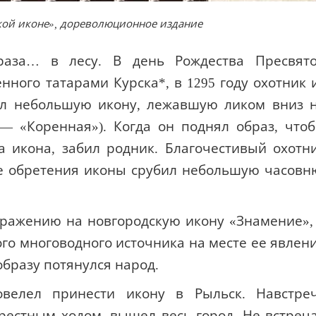
кой иконе», дореволюционное издание
браза… в лесу. В день Рождества Пресвят
ного татарами Курска*, в 1295 году охотник 
ел небольшую икону, лежавшую ликом вниз 
— «Коренная»). Когда он поднял образ, что
ла икона, забил родник. Благочестивый охотн
е обретения иконы срубил небольшую часовн
бражению на новгородскую икону «Знамение»,
го многоводного источника на месте ее явлен
образу потянулся народ.
велел принести икону в Рыльск. Навстре
рестным ходом, вышел весь город. Не встреч