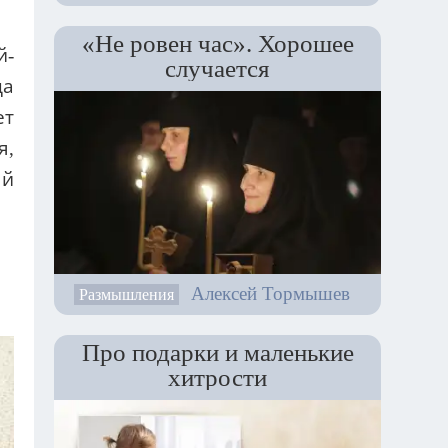
«Не ровен час». Хорошее
й-
случается
да
ет
я,
ый
Алексей Тормышев
Размышления
Про подарки и маленькие
хитрости