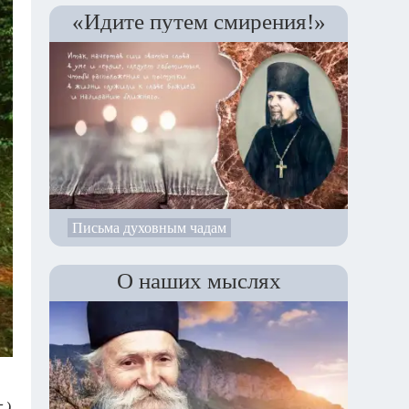
«Идите путем смирения!»
Письма духовным чадам
О наших мыслях
.)