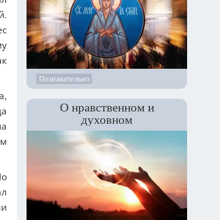
й.
ес
му
ак
Познавательно
а,
О нравственном и
да
духовном
ла
ым
Но
ал
ли