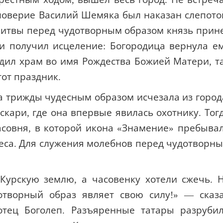
ловерие Василий Шемяка был наказан слепото
литвы перед чудотворным образом князь прин
 и получил исцеление: Богородица вернула е
дил храм во имя Рождества Божией Матери, т
тот праздник.
а трижды чудесным образом исчезала из город
скари, где она впервые явилась охотнику. Тог
асовня, в которой икона «Знамение» пребыва
деса. Для служения молебнов перед чудотворн
 Курскую землю, а часовенку хотели сжечь. 
отворный образ являет свою силу!» — сказ
тец Боголеп. Разъяренные татары разруби