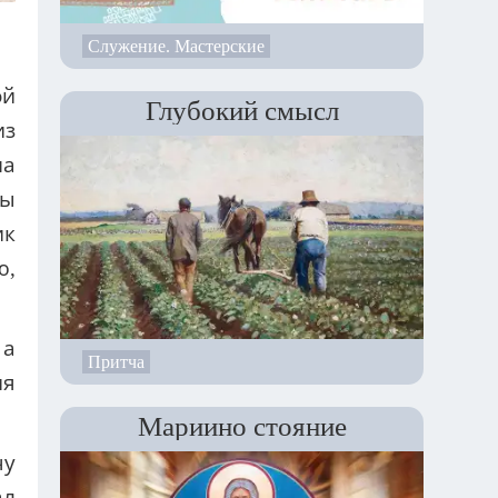
Служение. Мастерские
ой
Глубокий смысл
из
на
бы
ик
ю,
 а
Притча
ия
Мариино стояние
чу
ал