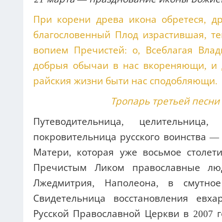
При корени древа икона обретеся, 
благословенный Плод израстившая, т
вопием Пречистей: о, Всеблагая Вла
добрыя обычаи в нас вкореняющи, и 
райския жизни быти нас сподобляющи.
Тропарь третьей песни
Путеводительница, целительница, 
покровительница русского воинства —
Матери, которая уже восьмое столет
Пречистым Ликом православные лю
Лжедмитрия, Наполеона, в смутно
Свидетельница восстановления евх
Русской Православной Церкви в 2007 г