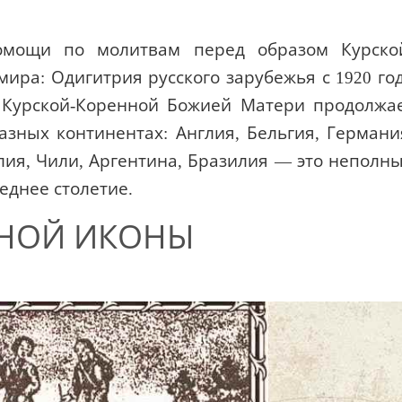
помощи по молитвам перед образом Курско
ира: Одигитрия русского зарубежья с 1920 го
а Курской-Коренной Божией Матери продолжа
зных континентах: Англия, Бельгия, Германи
ия, Чили, Аргентина, Бразилия — это неполн
леднее столетие.
РНОЙ ИКОНЫ