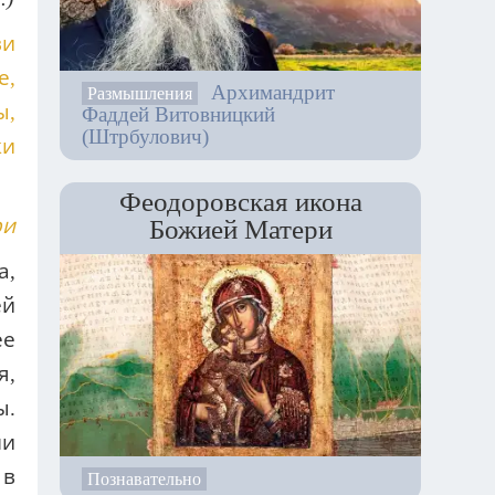
ви
е,
Архимандрит
Размышления
ы,
Фаддей Витовницкий
(Штрбулович)
ки
Феодоровская икона
ри
Божией Матери
а,
ей
ее
я,
ы.
ми
 в
Познавательно