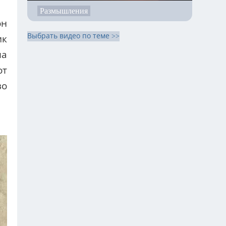
Размышления
он
Выбрать видео по теме >>
ик
ла
от
во