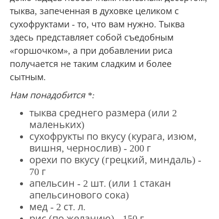
тыква, запеченная в духовке целиком с
сухофруктами - то, что вам нужно.
Тыква
здесь представляет собой съедобным
«горшочком», а при добавлении риса
получается не таким сладким и более
сытным.
Нам понадобится *:
тыква среднего размера (или 2
маленьких)
сухофрукты по вкусу (курага, изюм,
вишня, чернослив) - 200 г
орехи по вкусу (грецкий, миндаль) -
70 г
апельсин - 2 шт.
(или 1 стакан
апельсинового сока)
мед - 2 ст.
л.
рис (по желанию) - 150 г