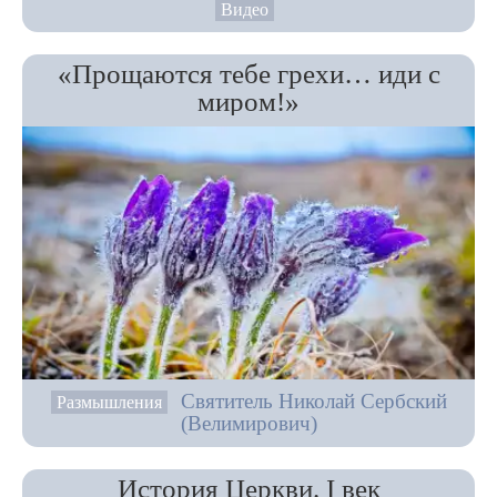
Видео
«Прощаются тебе грехи… иди с
миром!»
Святитель Николай Сербский
Размышления
(Велимирович)
История Церкви. I век