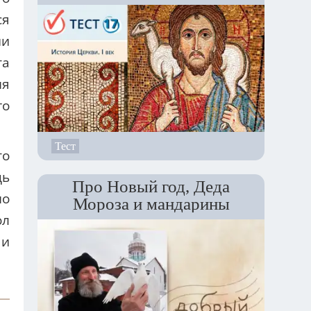
ся
ии
та
мя
го
Тест
то
дь
Про Новый год, Деда
но
Мороза и мандарины
ол
 и