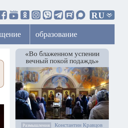
RU
ещение
образование
«Во блаженном успении
вечный покой подаждь»
Константин Кравцов
Размышления