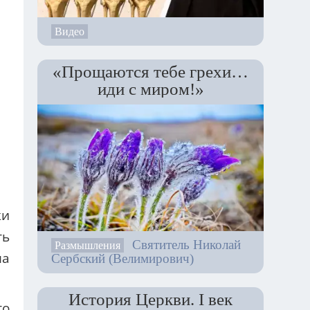
Видео
«Прощаются тебе грехи…
иди с миром!»
ки
ть
Святитель Николай
Размышления
Сербский (Велимирович)
ла
История Церкви. I век
то