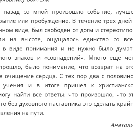
т назад со мной произошло событие, лучш
рытие или пробуждение. В течение трех дней
нном виде, был свободен от догм и стереотипо
ыли на высоте, ощущалось единство со вс
 в виде понимания и не нужно было думат
ного знаков и «совпадений». Много еще че
прошло, было понимание, что возврат на эт
е очищение сердца. С тех пор два с половин
 учения и в итоге пришел к христианск
могу найти все ответы: что произошло, что э
что без духовного наставника это сделать край
вления на пути.
Анатол