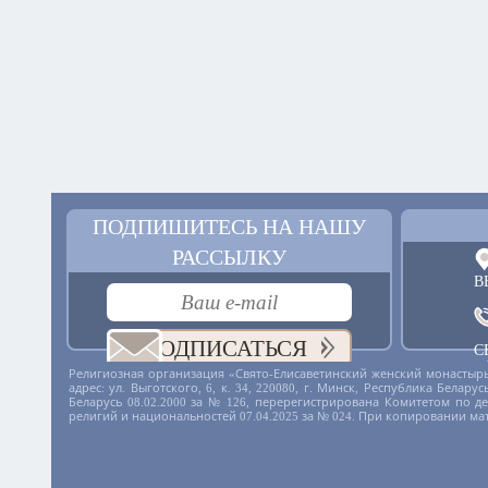
ПОДПИШИТЕСЬ НА НАШУ
РАССЫЛКУ
В
ПОДПИСАТЬСЯ
С
+
Религиозная организация «Свято-Елисаветинский женский монастырь
адрес: ул. Выготского, 6, к. 34, 220080, г. Минск, Республика Бела
Беларусь 08.02.2000 за № 126, перерегистрирована Комитетом по 
религий и национальностей 07.04.2025 за № 024. При копировании ма