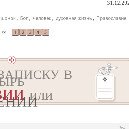
31.12.20
,
,
,
,
ешонок
Бог
человек
духовная жизнь
Православие
нка:
ЗАПИСКУ В
ЫРЬ
ВИИ
или
ЕНИИ