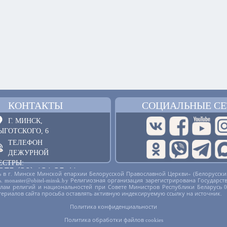
КОНТАКТЫ
СОЦИАЛЬНЫЕ СЕ
Г. МИНСК,
ЫГОТСКОГО, 6
ТЕЛЕФОН
ДЕЖУРНОЙ
ЕСТРЫ:
375 (29) 121 25 41
 в г. Минске Минской епархии Белорусской Православной Церкви» (Белорусски
русь. monaster@obitel-minsk.by Религиозная организация зарегистрирована Госу
ОБРАТНАЯ СВЯЗЬ
делам религий и национальностей при Совете Министров Республики Беларусь 
териалов сайта просьба оставлять активную индексируемую ссылку на источник.
Политика конфиденциальности
Политика обработки файлов cookies