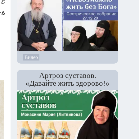
 с
рь
Видео
Артроз суставов.
«Давайте жить здорово!»