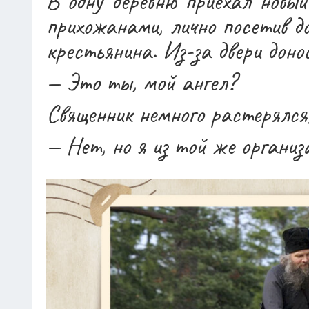
В одну деревню приехал новый
прихожанами, лично посетив д
крестьянина. Из-за двери доно
— Это ты, мой ангел?
Священник немного растерялся,
— Нет, но я из той же организ