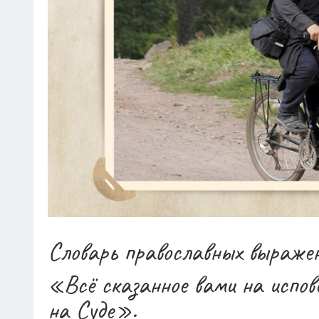
Словарь православных выражен
«Всё сказанное вами на испов
на Суде».