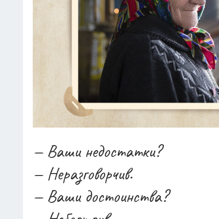
— Неразговорчив.
— Ваши достоинства?
— Неболтлив.