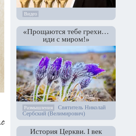
Видео
«Прощаются тебе грехи…
иди с миром!»
Святитель Николай
Размышления
Сербский (Велимирович)
ас
История Церкви. I век