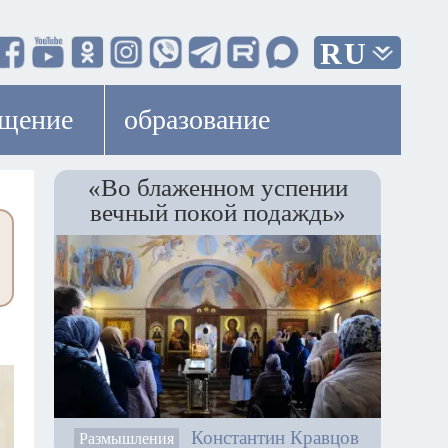
RU
ещение
образование
«Во блаженном успении
вечный покой подаждь»
Константин Кравцов
Размышления