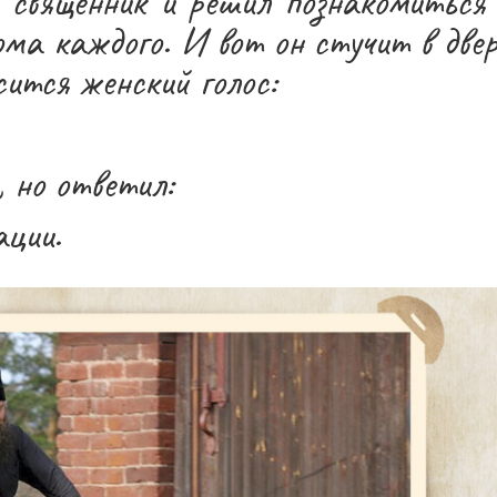
 священник и решил познакомиться
ома каждого. И вот он стучит в две
сится женский голос:
 но ответил:
ации.