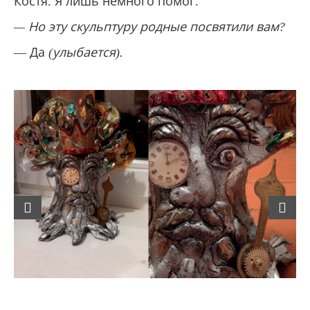
Костя. Я лишь немного помог.
— Но эту скульптуру родные посвятили вам?
— Да
(улыбается).
Previous
Next