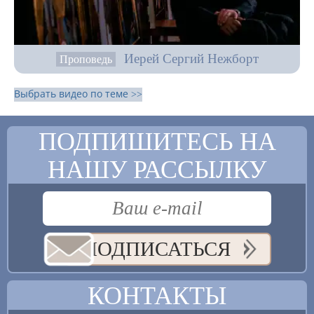
Иерей Сергий Нежборт
Проповедь
Выбрать видео по теме >>
ПОДПИШИТЕСЬ НА
НАШУ РАССЫЛКУ
ПОДПИСАТЬСЯ
КОНТАКТЫ