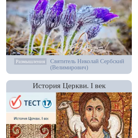
Святитель Николай Сербский
Размышления
(Велимирович)
История Церкви. I век