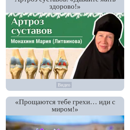
здорово!»
Видео
«Прощаются тебе грехи… иди с
миром!»