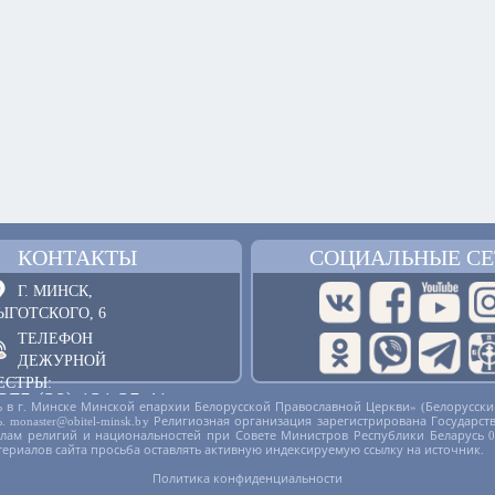
КОНТАКТЫ
СОЦИАЛЬНЫЕ СЕ
Г. МИНСК,
ЫГОТСКОГО, 6
ТЕЛЕФОН
ДЕЖУРНОЙ
ЕСТРЫ:
375 (29) 121 25 41
 в г. Минске Минской епархии Белорусской Православной Церкви» (Белорусски
русь. monaster@obitel-minsk.by Религиозная организация зарегистрирована Госу
ОБРАТНАЯ СВЯЗЬ
делам религий и национальностей при Совете Министров Республики Беларусь 
териалов сайта просьба оставлять активную индексируемую ссылку на источник.
Политика конфиденциальности