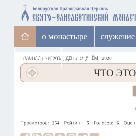
о монастыре
cлужение
паломникам
лавка
ГЛАВНАЯ
|
ЧИТАТЬ
|
ДЕНЬ ЗА ДНЁМ
|
2020
ЧТО ЭТО
Просмотров:
254
Рейтинг:
5
Голосов:
6
Оцен