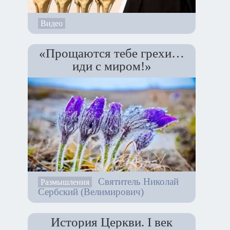
Видео
«Прощаются тебе грехи…
иди с миром!»
Святитель Николай
Размышления
Сербский (Велимирович)
История Церкви. I век