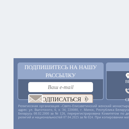
ПОДПИШИТЕСЬ НА НАШУ
РАССЫЛКУ
В
ПОДПИСАТЬСЯ
С
+
Религиозная организация «Свято-Елисаветинский женский монастырь
адрес: ул. Выготского, 6, к. 34, 220080, г. Минск, Республика Бела
Беларусь 08.02.2000 за № 126, перерегистрирована Комитетом по 
религий и национальностей 07.04.2025 за № 024. При копировании ма