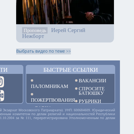
Иерей Сергий
Проповедь
Нежборт
Выбрать видео по теме >>
ТИ
БЫСТРЫЕ ССЫЛКИ
ВАКАНСИИ
ПАЛОМНИКАМ
СПРОСИТЕ
БАТЮШКУ
ПОЖЕРТВОВАНИЯ
РУБРИКИ
ЛАВКА
й Экзархат Московского Патриархата). УНП: 600684609. Юридический
дарственным комитетом по делам религий и национальностей Республики
01.10.2004 за № 111, перерегистрирована Уполномоченным по делам