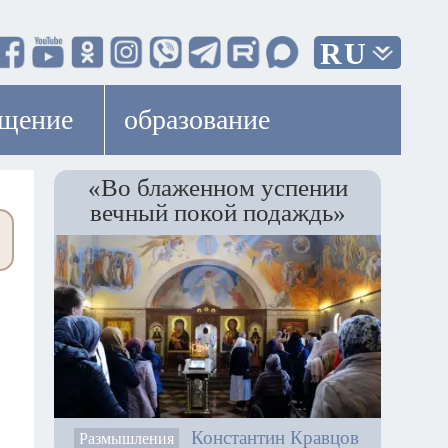
RU
ещение
образование
«Во блаженном успении
вечный покой подаждь»
Константин Кравцов
Размышления