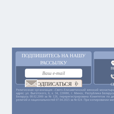
ПОДПИШИТЕСЬ НА НАШУ
РАССЫЛКУ
В
ПОДПИСАТЬСЯ
С
+
Религиозная организация «Свято-Елисаветинский женский монастырь
адрес: ул. Выготского, 6, к. 34, 220080, г. Минск, Республика Бела
Беларусь 08.02.2000 за № 126, перерегистрирована Комитетом по 
религий и национальностей 07.04.2025 за № 024. При копировании ма