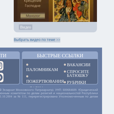
Видео
Выбрать видео по теме >>
ТИ
БЫСТРЫЕ ССЫЛКИ
ВАКАНСИИ
ПАЛОМНИКАМ
СПРОСИТЕ
БАТЮШКУ
ПОЖЕРТВОВАНИЯ
РУБРИКИ
ЛАВКА
й Экзархат Московского Патриархата). УНП: 600684609. Юридический
дарственным комитетом по делам религий и национальностей Республики
01.10.2004 за № 111, перерегистрирована Уполномоченным по делам