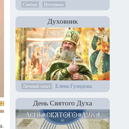
Святые
Интервью
Духовник
Елена Гулидова
Личный опыт
День Святого Духа
а.