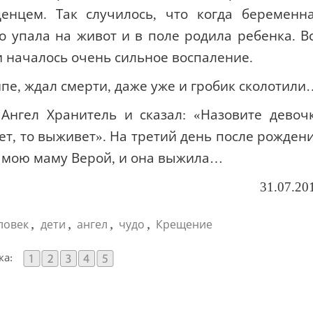
нцем. Так случилось, что когда беременн
о упала на живот и в поле родила ребенка. В
и началось очень сильное воспаление.
пе, ждал смерти, даже уже и гробик сколотили
нгел Хранитель и сказал: «Назовите девоч
вет, то выживет». На третий день после рожден
л мою маму Верой, и она выжила…
31.07.20
,
,
,
,
ловек
дети
ангел
чудо
Крещение
ка: