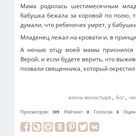
Мама родилась шестимесячным младе
бабушка бежала за коровой по полю, т
думали, что ребеночек умрет, у бабушк
Младенец лежал на кровати и, в принци
А ночью отцу моей мамы приснился А
Верой, и если будете верить, что выжи
позвали священника, который окрести
,
,
жизнь монастыря
Бог
че
Просмотров:
309
Рейтинг:
0
Голосов:
0
Оцен