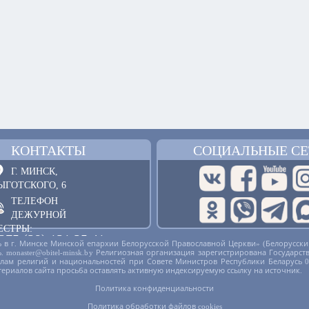
КОНТАКТЫ
СОЦИАЛЬНЫЕ СЕ
Г. МИНСК,
ЫГОТСКОГО, 6
ТЕЛЕФОН
ДЕЖУРНОЙ
ЕСТРЫ:
375 (29) 121 25 41
 в г. Минске Минской епархии Белорусской Православной Церкви» (Белорусски
русь. monaster@obitel-minsk.by Религиозная организация зарегистрирована Госу
ОБРАТНАЯ СВЯЗЬ
делам религий и национальностей при Совете Министров Республики Беларусь 
териалов сайта просьба оставлять активную индексируемую ссылку на источник.
Политика конфиденциальности
Политика обработки файлов cookies