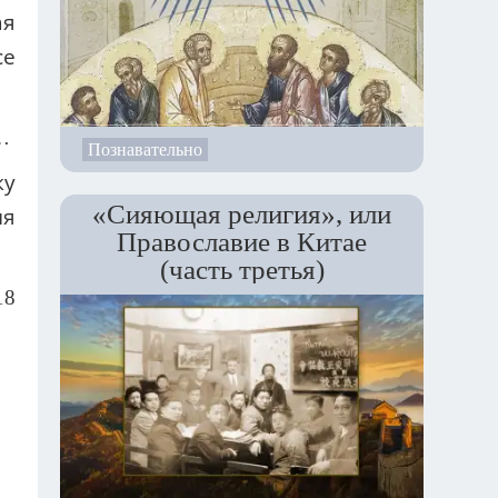
ая
се
…
Познавательно
ку
«Сияющая религия», или
ия
Православие в Китае
(часть третья)
18