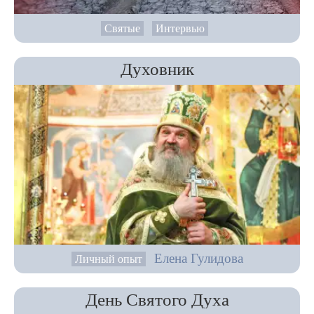
Святые
Интервью
Духовник
Елена Гулидова
Личный опыт
День Святого Духа