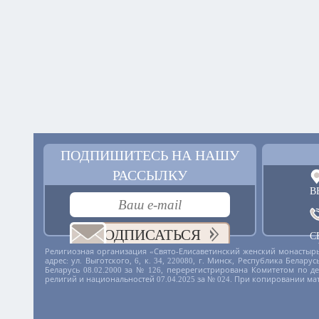
ПОДПИШИТЕСЬ НА НАШУ
РАССЫЛКУ
В
ПОДПИСАТЬСЯ
С
+
Религиозная организация «Свято-Елисаветинский женский монастырь
адрес: ул. Выготского, 6, к. 34, 220080, г. Минск, Республика Бела
Беларусь 08.02.2000 за № 126, перерегистрирована Комитетом по 
религий и национальностей 07.04.2025 за № 024. При копировании ма