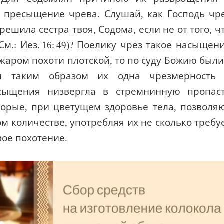
и пресыщение чрева. Слушай, как Господь чр
решила сестра твоя, Содома, если не от того, ч
м.: Иез. 16: 49)? Поелику чрез такое насыщен
аром похоти плотской, то по суду Божию были
и таким образом их одна чрезмерность
есыщения низвергла в стремнинную пропас
оторые, при цветущем здоровье тела, позволя
ом количестве, употребляя их не сколько требу
вое похотение.