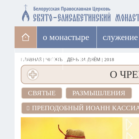
о монастыре
cлужение
паломникам
лавка
ГЛАВНАЯ
|
ЧИТАТЬ
|
ДЕНЬ ЗА ДНЁМ
|
2018
О ЧР
СВЯТЫЕ
РАЗМЫШЛЕНИЯ
ПРЕПОДОБНЫЙ ИОАНН КАССИ