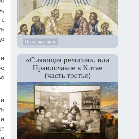
но
ь,
 с
ть
до
Познавательно
—
ли
«Сияющая религия», или
Православие в Китае
ре
(часть третья)
во
ти
ть
 и
ет
 и