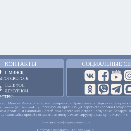
КОНТАКТЫ
СОЦИАЛЬНЫЕ СЕ
Г. МИНСК,
ЫГОТСКОГО, 6
ТЕЛЕФОН
ДЕЖУРНОЙ
ЕСТРЫ:
375 (29) 121 25 41
 в г. Минске Минской епархии Белорусской Православной Церкви» (Белорусски
русь. monaster@obitel-minsk.by Религиозная организация зарегистрирована Госу
ОБРАТНАЯ СВЯЗЬ
делам религий и национальностей при Совете Министров Республики Беларусь 
териалов сайта просьба оставлять активную индексируемую ссылку на источник.
Политика конфиденциальности
Политика обработки файлов cookies