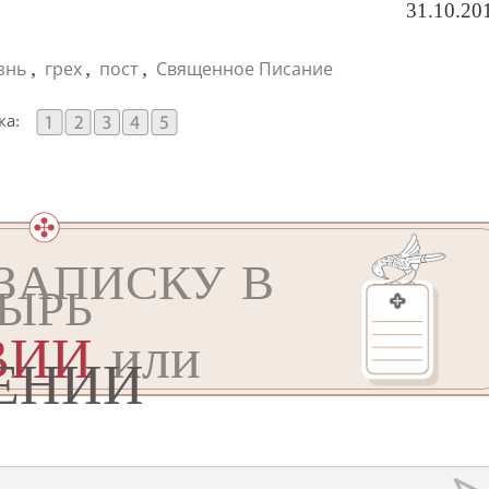
31.10.20
,
,
,
знь
грех
пост
Священное Писание
ка:
ЗАПИСКУ В
ЫРЬ
ВИИ
или
ЕНИИ