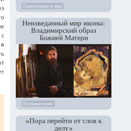
Православие и мир
ез
то
Неизведанный мир иконы:
ие
Владимирский образ
 с
Божией Матери
 в
ть
ют
ет
Познавательно
«Пора перейти от слов к
делу»