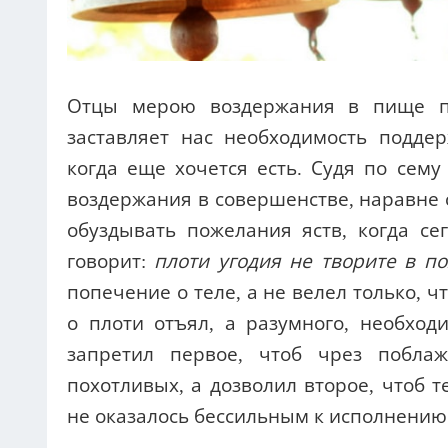
Отцы мерою воздержания в пище по
заставляет нас необходимость подде
когда еще хочется есть. Судя по сем
воздержания в совершенстве, наравне 
обуздывать пожелания яств, когда се
говорит:
плоти угодия не творите в по
попечение о теле, а не велел только, ч
о плоти отъял, а разумного, необход
запретил первое, чтоб чрез побла
похотливых, а дозволил второе, чтоб т
не оказалось бессильным к исполнению