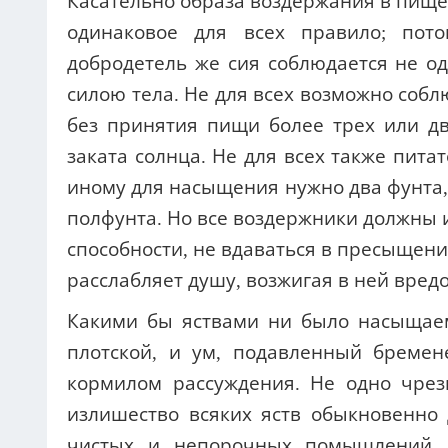
Касательно образа воздержания в пище,
одинаковое для всех правило; пот
добродетель же сия соблюдается не о
силою тела. Не для всех возможно собл
без принятия пищи более трех или д
заката солнца. Не для всех также пита
иному для насыщения нужно два фунта, 
полфунта. Но все воздержники должны 
способности, не вдаваться в пресыщени
расслабляет душу, возжигая в ней вред
Какими бы яствами ни было насыщаем
плотской, и ум, подавленный бремен
кормилом рассуждения. Не одно чрез
излишество всяких яств обыкновенно
чистых и непорочных помышлений.