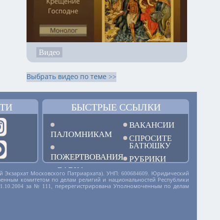
Видео
Выбрать видео по теме >>
ТИ
БЫСТРЫЕ ССЫЛКИ
ВАКАНСИИ
ПАЛОМНИКАМ
СПРОСИТЕ
БАТЮШКУ
ПОЖЕРТВОВАНИЯ
РУБРИКИ
ЛАВКА
й Экзархат Московского Патриархата). УНП: 600684609. Юридический
дарственным комитетом по делам религий и национальностей Республики
01.10.2004 за № 111, перерегистрирована Уполномоченным по делам