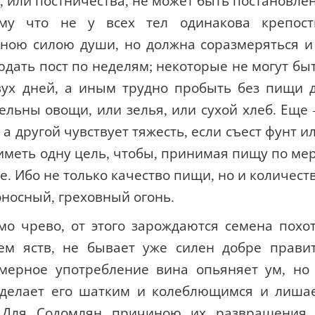
 или постничества, не может быть постановле
ому что не у всех тел одинакова крепост
дною силою души, но должна соразмеряться и
юдать пост по неделям; некоторые не могут бы
вух дней, а иным трудно пробыть без пищи 
тельны овощи, или зелья, или сухой хлеб. Еще
а другой чувствует тяжесть, если съест фунт и
иметь одну цель, чтобы, принимая пищу по ме
е. Ибо не только качество пищи, но и количест
оносный, греховный огонь.
о чрево, от этого зарождаются семена похо
ем яств, не бывает уже силен добре прави
мерное употребление вина опьяняет ум, но
 делает его шатким и колеблющимся и лиша
 Для Содомлян причиною их развращения