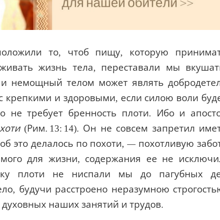
ложили то, чтоб пищу, которую принима
рживать жизнь тела, переставали мы вкушат
у и немощный телом может являть добродете
с крепкими и здоровыми, если силою воли буд
го не требует бренность плоти. Ибо и апост
хоти
(Рим. 13: 14). Он не совсем запретил име
тоб это делалось по похоти,
—
похотливую забо
имого для жизни, содержания ее не исключи
жку плоти не ниспали мы до пагубных д
ело, будучи расстроено неразумною строгость
 духовных наших занятий и трудов.