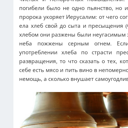
погибели было не одно пьянство, но 
пророка укоряет Иерусалим: от чего сог
ела хлеб свой до сыта и пресыщения (С
хлебом они разжены были неугасимым ж
неба пожжены серным огнем. Есл
употреблении хлеба по страсти пр
развращения, то что сказать о тех, к
себе есть мясо и пить вино в непомерн
немощь, а сколько внушает самоугодли