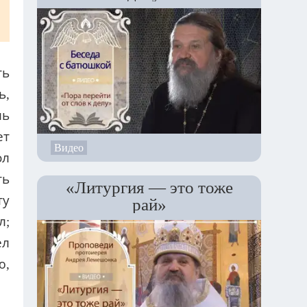
ть
ь,
ль
ет
Видео
ол
ть
«Литургия — это тоже
ту
рай»
л;
ел
ю,