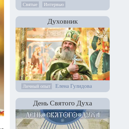
Святые
Интервью
Духовник
Елена Гулидова
Личный опыт
День Святого Духа