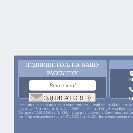
ПОДПИШИТЕСЬ НА НАШУ
РАССЫЛКУ
В
ПОДПИСАТЬСЯ
С
+
Религиозная организация «Свято-Елисаветинский женский монастырь
адрес: ул. Выготского, 6, к. 34, 220080, г. Минск, Республика Бела
Беларусь 08.02.2000 за № 126, перерегистрирована Комитетом по 
религий и национальностей 07.04.2025 за № 024. При копировании ма