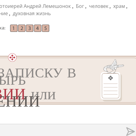
,
,
,
,
отоиерей Андрей Лемешонок
Бог
человек
храм
,
ние
духовная жизнь
ка:
ЗАПИСКУ В
ЫРЬ
ВИИ
или
ЕНИИ