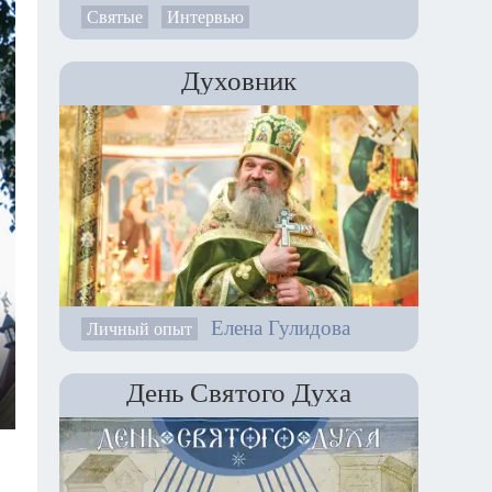
Святые
Интервью
Духовник
Елена Гулидова
Личный опыт
День Святого Духа