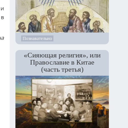
 и
 в
на
Познавательно
«Сияющая религия», или
Православие в Китае
(часть третья)