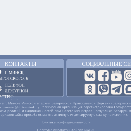
КОНТАКТЫ
СОЦИАЛЬНЫЕ СЕ
Г. МИНСК,
ЫГОТСКОГО, 6
ТЕЛЕФОН
ДЕЖУРНОЙ
ЕСТРЫ:
375 (29) 121 25 41
 в г. Минске Минской епархии Белорусской Православной Церкви» (Белорусски
русь. monaster@obitel-minsk.by Религиозная организация зарегистрирована Госу
ОБРАТНАЯ СВЯЗЬ
делам религий и национальностей при Совете Министров Республики Беларусь 
териалов сайта просьба оставлять активную индексируемую ссылку на источник.
Политика конфиденциальности
Политика обработки файлов cookies