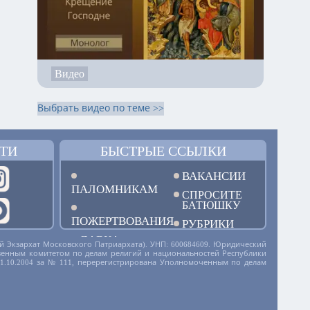
Видео
Выбрать видео по теме >>
ТИ
БЫСТРЫЕ ССЫЛКИ
ВАКАНСИИ
ПАЛОМНИКАМ
СПРОСИТЕ
БАТЮШКУ
ПОЖЕРТВОВАНИЯ
РУБРИКИ
ЛАВКА
й Экзархат Московского Патриархата). УНП: 600684609. Юридический
дарственным комитетом по делам религий и национальностей Республики
01.10.2004 за № 111, перерегистрирована Уполномоченным по делам