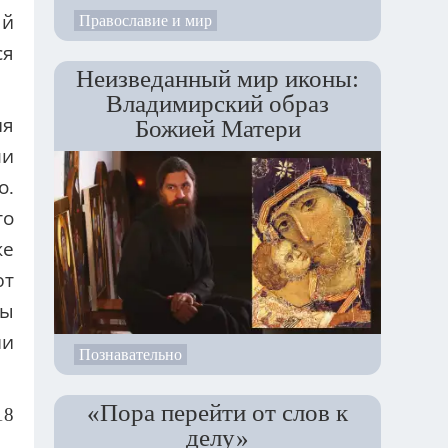
ый
Православие и мир
ся
Неизведанный мир иконы:
Владимирский образ
ия
Божией Матери
ли
о.
то
же
ют
бы
ни
Познавательно
«Пора перейти от слов к
18
делу»