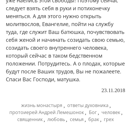
уже наелись этой свободы! Поэтому сейчас
следует взять себя в руки и потихонечку
меняться. А для этого нужно открыть
молитвослов, Евангелие, пойти на службу
туда, где служит Ваш батюшка, почувствовать
себя женой и начинать созидать свою семью,
созидать своего внутреннего человека,
который сейчас в таком бедственном
положении. Потрудитесь. А о плодах, которые
будут после Ваших трудов, Вы не пожалеете.
Спаси Вас Господи, матушка.
23.11.2018
,
,
жизнь монастыря
ответы духовника
,
,
,
протоиерей Андрей Лемешонок
Бог
человек
,
,
,
,
священник
любовь
семья
брак
грех