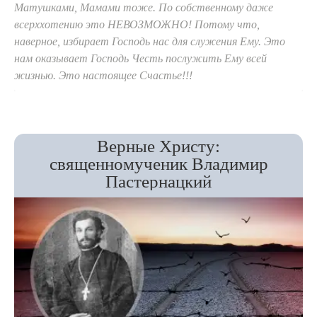
Матушками, Мамами тоже. По собственному даже
всерххотению это НЕВОЗМОЖНО! Потому что,
наверное, избирает Господь нас для служения Ему. Это
нам оказывает Господь Честь послужить Ему всей
жизнью. Это настоящее Счастье!!!
Верные Христу:
священномученик Владимир
Пастернацкий