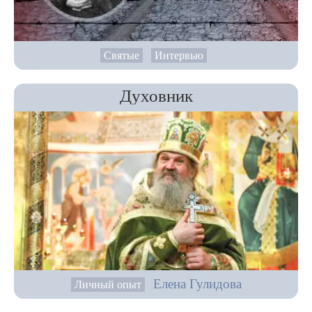
Святые
Интервью
Духовник
Елена Гулидова
Личный опыт