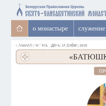
о монастыре
cлужение
паломникам
лавка
ГЛАВНАЯ
|
ЧИТАТЬ
|
ДЕНЬ ЗА ДНЁМ
|
2018
«БАТЮШК
ПР