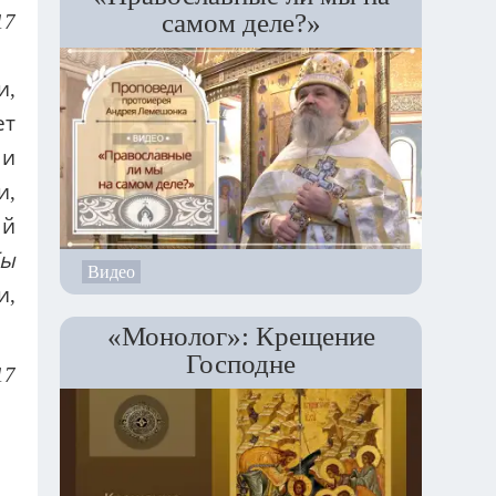
самом деле?»
17
и,
ет
 и
и,
ый
бы
Видео
и,
«Монолог»: Крещение
Господне
17