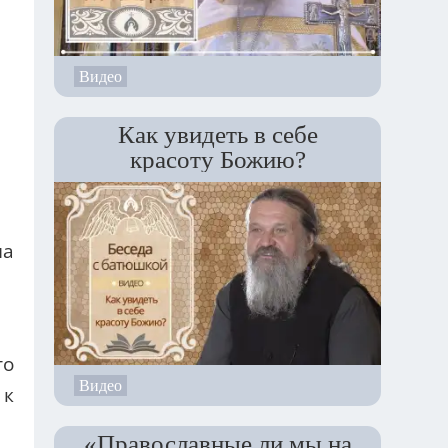
Видео
Как увидеть в себе
красоту Божию?
на
то
Видео
 к
«Православные ли мы на