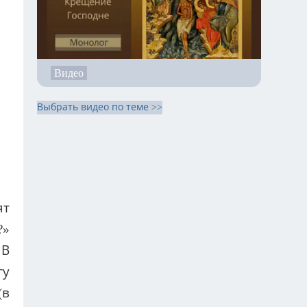
Видео
Выбрать видео по теме >>
ят
?»
 В
гу
(в