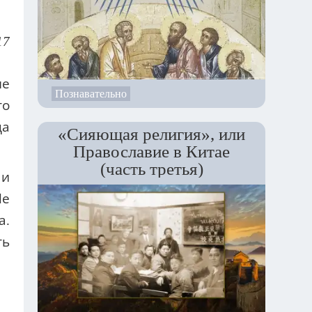
17
не
Познавательно
то
да
«Сияющая религия», или
Православие в Китае
(часть третья)
 и
Не
а.
ть