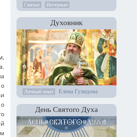
Святые
Интервью
Духовник
м,
а.
на
 о
Елена Гулидова
Личный опыт
ми
 о
День Святого Духа
го
ей
ом