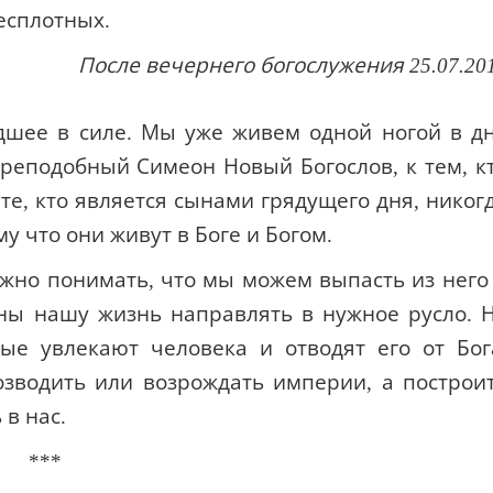
есплотных.
После вечернего богослужения 25.07.20
дшее в силе. Мы уже живем одной ногой в д
преподобный Симеон Новый Богослов, к тем, к
ете, кто является сынами грядущего дня, никог
у что они живут в Боге и Богом.
ажно понимать, что мы можем выпасть из него
ны нашу жизнь направлять в нужное русло. 
рые увлекают человека и отводят его от Бог
зводить или возрождать империи, а построи
в нас.
***