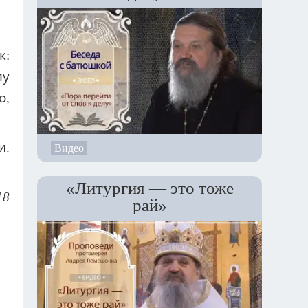
к:
лу
о,
и.
Видео
«Литургия — это тоже
18
рай»