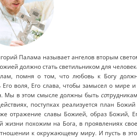
горий Палама называет ангелов вторым свето
Божией должно стать светильником для человек
лам, помня о том, что любовь к Богу долж
 Его воля, Его слава, чтобы замысел о мире и
ан. Мы в этом смысле должны быть
со
трудника
ействиях, поступках реализуется план Божий
оже отражение славы Божией, образ Божий, Е
ей жизни похожим на Бога, в проявлениях сво
в отношении к окружающему миру. И пусть в эт