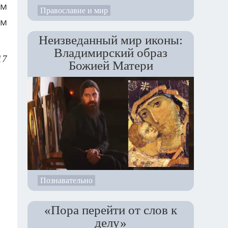
им
Православие и мир
ым
Неизведанный мир иконы:
Владимирский образ
17
Божией Матери
Познавательно
«Пора перейти от слов к
делу»