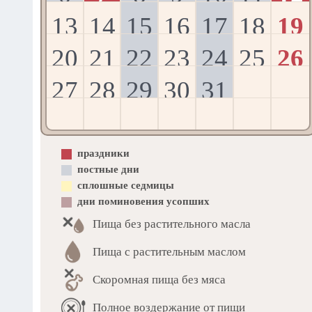
13
14
15
16
17
18
19
20
21
22
23
24
25
26
27
28
29
30
31
праздники
постные дни
сплошные седмицы
дни поминовения усопших
Пища без растительного масла
Пища с растительным маслом
Скоромная пища без мяса
Полное воздержание от пищи