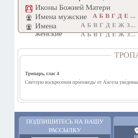
Иконы Божией Матери
Имена мужские
А Б В Г Д E ...
Имена
А Б В Г Д Е Ж З...
женские
А Б В Г Д Е Ж З...
ТРОП
Тропарь, глас 4
Све́тлую воскресе́ния про́поведь/ от А́нгела уве́девша
воскре́се Христо́с Бо́г,// да́руяй ми́рови ве́лию ми́лост
Кондак, глас 4
Спа́с и Изба́витель мо́й/ из гро́ба, я́ко Бо́г,/ воскреси́
ПОДПИШИТЕСЬ НА НАШУ
РАССЫЛКУ
Тропарь, глас 4
В