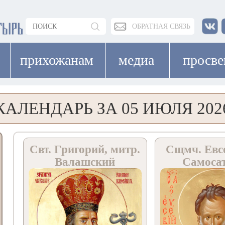
ОБРАТНАЯ СВЯЗЬ
прихожанам
медиа
просв
КАЛЕНДАРЬ ЗА 05 ИЮЛЯ 202
Свт. Григорий, митр.
Сщмч. Евсе
Валашский
Самоса