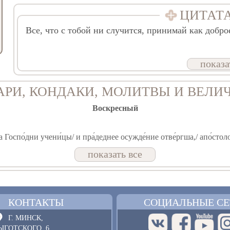
ЦИТАТ
Все, что с тобой ни случится, принимай как доброе
показа
АРИ, КОНДАКИ, МОЛИТВЫ И ВЕЛИ
Воскресный
 Госпо́дни учени́цы/ и пра́деднее осужде́ние отве́ргша,/ апо́столо
ь.
показать все
 от у́з земноро́дныя,/ и врата́ а́дова сокруши́,// и я́ко Влады́ка воскр
КОНТАКТЫ
СОЦИАЛЬНЫЕ СЕ
Священномученика Евсевия, епископа Самосатского
Г. МИНСК,
ЫГОТСКОГО, 6