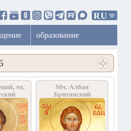
RU
ещение
образование
6
вий, еп.
Мч. Албан
тский
Британский