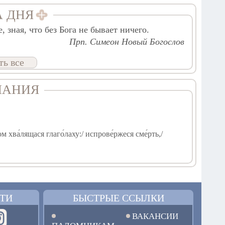
А ДНЯ
, зная, что без Бога не бывает ничего.
Прп. Симеон Новый Богослов
ть все
ЧАНИЯ
м хва́лящася глаго́лаху:/ испрове́ржеся сме́рть,/
е́се тридне́вен.
ТИ
БЫСТРЫЕ ССЫЛКИ
ВАКАНСИИ