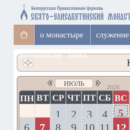
о монастыре
cлужение
паломникам
лавка
ИЮЛЬ
2026
ВТ
СР
ЧТ
ПТ
СБ
ВС
ПН
5
1
2
3
4
6
7
8
9
10
11
12