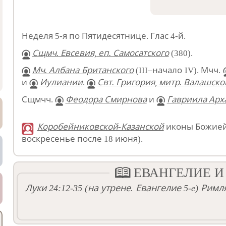
Неделя 5-я по Пятидесятнице. Глас 4-й.
Сщмч. Евсевия, еп. Самосатского
(380).
Мч. Албана Британского
(III–начало IV). Мчч.
и
Иулиании
.
Свт. Григория, митр. Валашско
Сщмчч.
Феодора Смирнова
и
Гавриила Арх
Коробейниковской-Казанской
иконы Божией
воскресенье после 18 июня).
ЕВАНГЕЛИЕ И
Луки 24:12-35
(на утрене. Евангелие 5-e)
Римля