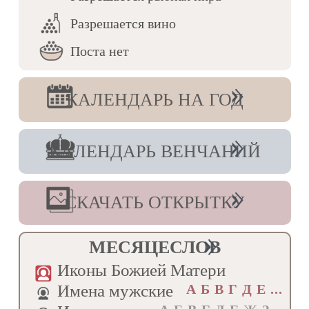
Правосла́вии, благоче́стии и единомы́слии.
Разрешается вино
Кондак, глас 2
Боже́ственный гром, труба́ духо́вная,/ ве́ры
Поста нет
насади́телю, и отсека́телю ересе́й,/ Тро́ицы
уго́дниче, вели́кий святи́телю Кири́лле,/ со
а́нгелы предстоя́ при́сно,/ моли́ непреста́нно
КАЛЕНДАРЬ НА ГОД
о всех нас.
Величание
Велича́ем тя,/ Ту́ровский подви́жниче и
КАЛЕНДАРЬ ВЕНЧАНИЙ
святи́телю Кири́лле,/ златослове́сный
Росси́йский учи́телю,/ и чтим святу́ю па́мять
твою́,/ ты бо еси́ усе́рдный пред Бо́гом
предста́тель за род наш/ и те́плый
СКАЧАТЬ ОТКРЫТКУ
моли́твенник о спасе́нии душ на́ших.
МЕСЯЦЕСЛОВ
Иконы Божией Матери
Имена мужские
А Б В Г Д E ...