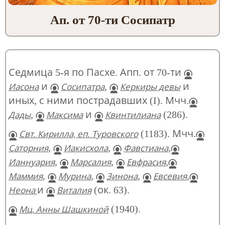
Ап. от 70-ти Сосипатр
Седмица 5-я по Пасхе. Апп. от 70-ти
и
,
и
Иасона
Сосипатра
Керкиры девы
иных, с ними пострадавших (I). Мчч.
,
и
(286).
Дады
Максима
Квинтилиана
(1183). Мчч.
Свт. Кирилла, еп. Туровского
,
,
,
Саторния
Иакисхола
Фавстиана
,
,
,
Ианнуария
Марсалия
Евфрасия
,
,
,
,
Маммия
Мурина
Зинона
Евсевия
и
(ок. 63).
Неона
Виталия
(1940).
Мц. Анны Шашкиной