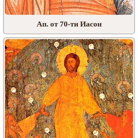
Ап. от 70-ти Иасон