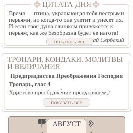
ЦИТАТА ДНЯ
Время — птица, украшающая тебя пестрыми
перьями, но когда-то она улетит и унесет их.
И если твоя душа слишком привяжется к
перьям, как же безобразна будет ее нагота!
Свт. Николай Сербский
показать все
ТРОПАРИ, КОНДАКИ, МОЛИТВЫ
И ВЕЛИЧАНИЯ
Предпразднства Преображения Господня
Тропарь, глас 4
Христо́во преображе́ние предусря́щем,/
све́тло торжеству́юще предпра́зднственная,
показать все
ве́рнии, и возопии́м:/ приспе́ день
боже́ственнаго весе́лия,/ восхо́дит на го́ру
Фаво́рскую Влады́ка,// Божества́ Своего́
облиста́ти красоту́.
АВГУСТ
Кондак, глас 4