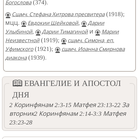
(374).
Богослова
(1918);
Сщмч. Стефана Хитрова пресвитера
мцц.
,
Евдокии Шейковой
Дарии
,
и
Улыбиной
Дарии Тимагиной
Марии
(1919);
Неизвестной
сщмч. Симона, еп.
(1921);
Уфимского
сщмч. Иоанна Смирнова
(1939).
диакона
ЕВАНГЕЛИЕ И АПОСТОЛ
ДНЯ
2 Коринфянам 2:3-15
Матфея 23:13-22
За
вторник
2 Коринфянам 2:14-3:3
Матфея
23:23-28