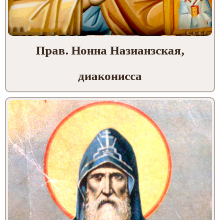
Прав. Нонна Назианзская,
диаконисcа