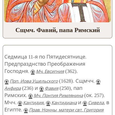
Сщмч. Фавий, папа Римский
Седмица 11-я по Пятидесятнице.
Предпразднство Преображения
Господня.
(362).
Мч. Евсигния
(1628). Сщмчч.
Прп. Иова Ущельского
(236) и
(250), пап
Анфира
Фавия
Римских.
(ок. 257).
Мч. Понтия Римлянина
Мчч.
,
и
, в
Кантидия
Кантидиана
Сивела
Египте.
Прав. Нонны, матери свт. Григория