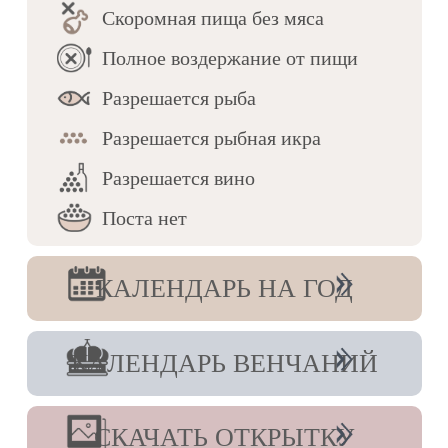
Ублажа́ем вас, святы́е пра́ведные Симео́не и
Скоромная пища без мяса
А́нно, и чтим святую память вашу: вы бо
молите о нас Христа Бога нашего.
Полное воздержание от пищи
Разрешается рыба
Равноапостольного Николая,
архиепископа Японского
Разрешается рыбная икра
Тропарь, глас 4
Разрешается вино
Апо́столов единонра́вне и сопресто́льне,/
служи́телю Христо́в ве́рный и богому́дрый,/
Поста нет
цевни́це избра́нная Боже́ственнаго Ду́ха,/
сосу́де преизлива́ющийся любве́ Христо́вы,/
Япо́нския земли́ просвети́телю,/ святы́й
Нико́лае, иера́рше равноапо́стольне,/ моли́ся
КАЛЕНДАРЬ НА ГОД
Живонача́льней Тро́ице/ о всем твое́м ста́де
и о всем ми́ре.
Ин тропарь, глас 4
КАЛЕНДАРЬ ВЕНЧАНИЙ
Я́ко апо́столом соприча́стника в труде́х и в
возме́здиих/ Це́рковь тя с любо́вию
почита́ет,/ святи́телю о́тче Нико́лае
равноапо́стольне./ Положи́в бо мно́гими
СКАЧАТЬ ОТКРЫТКУ
по́двиги нача́ло Правосла́вия в Япо́нии