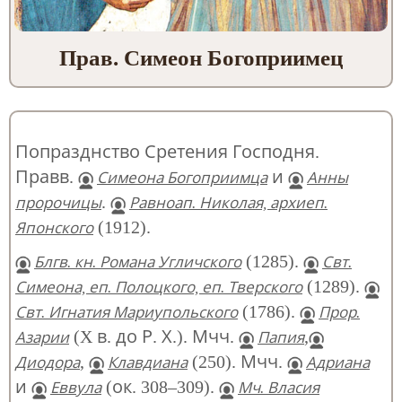
Прав. Симеон Богоприимец
Попразднство Сретения Господня.
Правв.
и
Симеона Богоприимца
Анны
.
пророчицы
Равноап. Николая, архиеп.
(1912).
Японского
(1285).
Блгв. кн. Романа Угличского
Свт.
(1289).
Симеона, еп. Полоцкого, еп. Тверского
(1786).
Свт. Игнатия Мариупольского
Прор.
(X в. до Р. Х.). Мчч.
,
Азарии
Папия
,
(250). Мчч.
Диодора
Клавдиана
Адриана
и
(ок. 308–309).
Еввула
Мч. Власия