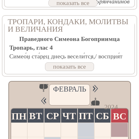
Свт. Игнатий Брянчанинов
показать все
ТРОПАРИ, КОНДАКИ, МОЛИТВЫ
И ВЕЛИЧАНИЯ
Праведного Симеона Богоприимца
Тропарь, глас 4
Симео́н ста́рец днесь весели́тся,/ восприя́т
на руку́ свою́ Младе́нца, Преве́чнаго Бо́га,/
показать все
от уз пло́ти разреши́тися прося́/ и вопия́:/
ви́деста о́чи мои́/ спасе́ние Твое́ ми́рови.
Кондак, глас 4
ФЕВРАЛЬ
Ста́рец днесь отреши́тися/ от юз моля́шеся/
сего́ жития́ тле́ннаго,/ Христа́ восприя́т на
ру́ки,// Зижди́теля и Го́спода.
2024
Величание
ВТ
СР
ЧТ
ПТ
СБ
ВС
ПН
Велича́ем тя,/ святы́й пра́ведный Симео́не
Богоприи́мче,/ и чтим святу́ю па́мять твою́,/
ты бо мо́лиши за нас/ Христа́ Бо́га на́шего.