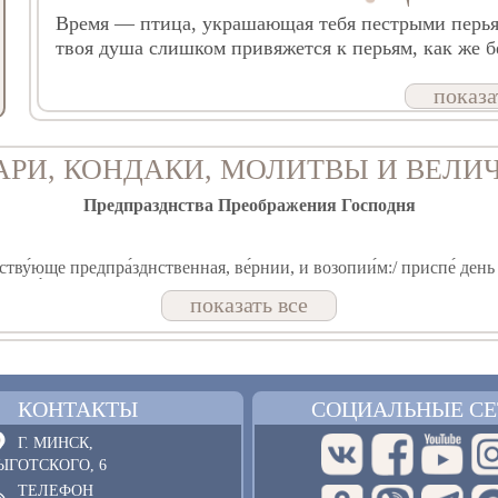
Время — птица, украшающая тебя пестрыми перьями
твоя душа слишком привяжется к перьям, как же бе
показа
АРИ, КОНДАКИ, МОЛИТВЫ И ВЕЛИ
Предпразднства Преображения Господня
тву́юще предпра́зднственная, ве́рнии, и возопии́м:/ приспе́ день б
асоту́.
показать все
естество́/ просиява́ет боже́ственно,/ в весе́лии зову́щее:// преобр
КОНТАКТЫ
СОЦИАЛЬНЫЕ СЕ
Преподобного Иова Ущельского
Г. МИНСК,
ЫГОТСКОГО, 6
м бо крест, после́довал еси́ Христу́, и де́я учи́л еси́ презира́ти у́бо
ТЕЛЕФОН
бне Иове, дух твой.