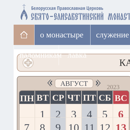
о монастыре
cлужение
паломникам
лавка
КА
АВГУСТ
2023
ВТ
СР
ЧТ
ПТ
СБ
ВС
ПН
1
2
3
4
5
6
7
8
9
10
11
12
13