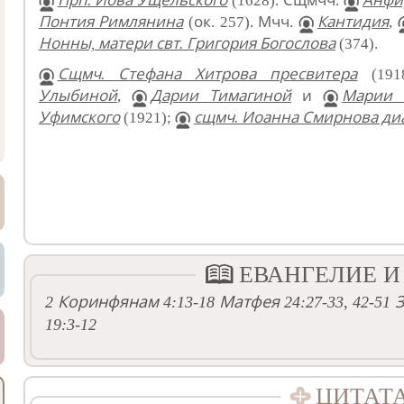
Прп. Иова Ущельского
(1628). Сщмчч.
Анфи
Понтия Римлянина
(ок. 257). Мчч.
Кантидия
,
Нонны, матери свт. Григория Богослова
(374).
Сщмч. Стефана Хитрова пресвитера
(191
Улыбиной
,
Дарии Тимагиной
и
Марии 
Уфимского
(1921);
сщмч. Иоанна Смирнова ди
ЕВАНГЕЛИЕ И
2 Коринфянам 4:13-18
Матфея 24:27-33, 42-51
З
19:3-12
ЦИТАТ