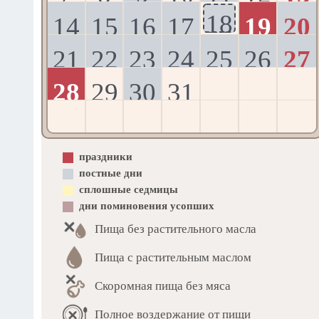
18
14
15
16
17
19
20
21
22
23
24
25
26
27
28
29
30
31
праздники
постные дни
сплошные седмицы
дни поминовения усопших
Пища без растительного масла
Пища с растительным маслом
Скоромная пища без мяса
Полное воздержание от пищи