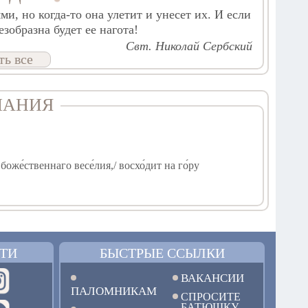
, но когда-то она улетит и унесет их. И если
зобразна будет ее нагота!
Свт. Николай Сербский
ть все
ЧАНИЯ
оже́ственнаго весе́лия,/ восхо́дит на го́ру
азу́ется Христо́с, спаса́яй вся.
ТИ
БЫСТРЫЕ ССЫЛКИ
ВАКАНСИИ
ПАЛОМНИКАМ
 плоть, прехо́дит бо, прилежа́ти же о души́, ве́щи
СПРОСИТЕ
БАТЮШКУ