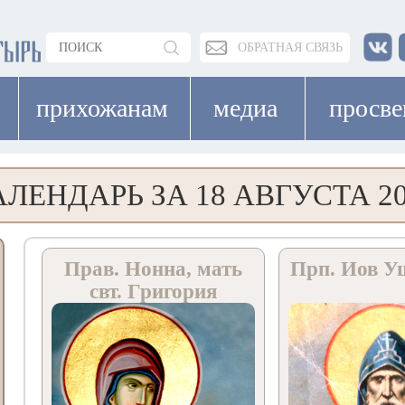
ОБРАТНАЯ СВЯЗЬ
прихожанам
медиа
просв
ЛЕНДАРЬ ЗА 18 АВГУСТА 2
Прав. Нонна, мать
Прп. Иов У
свт. Григория
Богослова