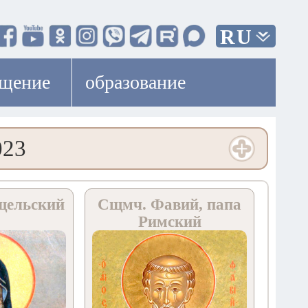
RU
ещение
образование
023
щельский
Сщмч. Фавий, папа
Римский