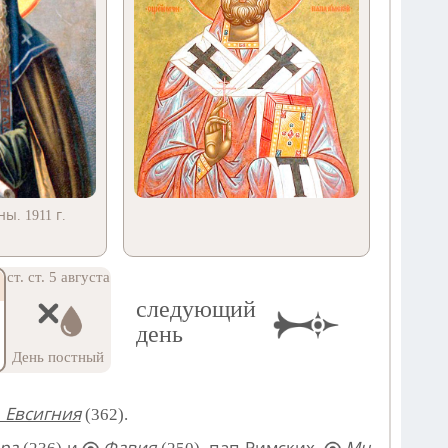
ы. 1911 г.
ст. ст. 5 августа
следующий
день
День постный
 Евсигния
(362).