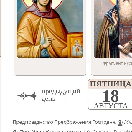
Фрагмент икон
ПЯТНИЦА
18
предыдущий
день
АВГУСТА
Предпразднство Преображения Господня.
Мч.