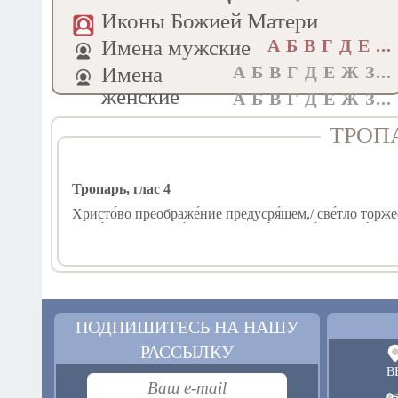
Иконы Божией Матери
Имена мужские
А Б В Г Д E ...
Имена
А Б В Г Д Е Ж З...
женские
А Б В Г Д Е Ж З...
ТРОП
Тропарь, глас 4
Христо́во преображе́ние предусря́щем,/ све́тло торжес
Фаво́рскую Влады́ка,// Божества́ Своего́ облиста́ти кр
Кондак, глас 4
Боже́ственным днесь преображе́нием/ челове́ческое все 
ПОДПИШИТЕСЬ НА НАШУ
РАССЫЛКУ
Тропарь, глас 4
В
В тебе́, о́тче, изве́стно спасе́ся е́же по о́бразу: прии́
безсме́ртней; те́мже и со А́нгелы сра́дуется, преподо́