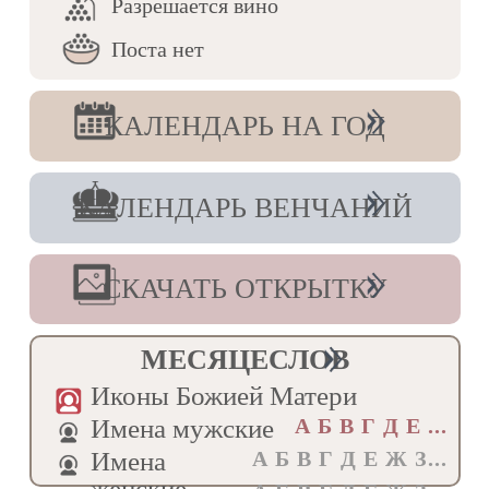
Разрешается вино
Друга́го тя Ио́сифа,/ вели́кий чистоты́ и
целому́дрия рачи́телю,/ всече́стне и
Поста нет
равноа́нгельне Моисе́е,/ свяще́нными
пе́сньми восхваля́юще, гре́шнии,/ мо́лимтися
приле́жно:/ моли́ Христа́ Бо́га,/ я́ко да
КАЛЕНДАРЬ НА ГОД
исцели́т вся на́ша стра́сти// и пода́ст ве́лию
ми́лость.
Ин тропарь, глас 3
КАЛЕНДАРЬ ВЕНЧАНИЙ
Труды́ и по́двиги со страстьми́ по чистоте́
твое́й ви́дя, свя́те,/ кто не удиви́тся?/ Глад бо,
темни́цу и ра́ны прие́мля,/ не порабо́тился
еси́ сласте́м ля́ховицы,/ но, я́ко царь,
страстьми́ облада́яй,/ ны́не и тогда́
СКАЧАТЬ ОТКРЫТКУ
возпросла́вился еси́ от Всеви́дящаго
челове́ческая сердца́,/ от Него́же во
искуше́ниих всем посо́бствовати благода́ть
МЕСЯЦЕСЛОВ
прие́м,/ посо́бствуй и нам, твою́ па́мять
чту́щим,// Моисе́е преподо́бне.
Иконы Божией Матери
Кондак, глас 3
Имена мужские
А Б В Г Д E ...
В Вы́шних Еди́наго Бо́га ища́,/ земна́я вся
Имена
А Б В Г Д Е Ж З...
презре́л еси́,/ о телеси́ свое́м неради́в,/ на
му́ки му́жески себе́ вдал еси́,/ глад, жа́жду,
женские