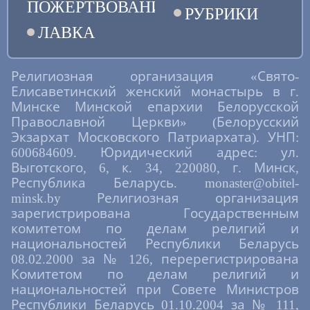
ПОЖЕРТВОВАНИЯ
Орша́нския ве́си о́трасль доброцветную и
РУБРИКИ
Мари́йския земли́ благоле́пное украше́ние,
ЛАВКА
но́ваго му́ченика Христо́ва Се́ргия почти́м,
житие́ бо многоско́рбное в гоне́ниих лю́тых
доброде́тельне соверши́в и сла́вне в по́двиге
сконча́в, Боже́ственною сла́вою на Небесе́х
Религиозная организация «Свято-
обогати́лся е́сть. Ны́не же предстоя́ престо́лу
Елисаветинский женский монастырь в г.
Подвигополо́жника Христа́ Бо́га на́шего,
Минске Минской епархии Белорусской
мо́лит непреста́нно о все́х на́с.
Православной Церкви» (Белорусский
Кондак, глас 2
Экзархат Московского Патриархата). УНП:
В моли́твах твои́х не оскудева́я, о́тче святы́й,
600684609. Юридический адрес: ул.
и предста́тельством огражда́я притека́ющих
Выготского, 6, к. 34, 220080, г. Минск,
к тебе́, бу́ди на́м все́м, ве́рою чту́щим па́мять
Республика Беларусь. monaster@obitel-
твою́, просвеще́ние со́вести и очище́ние
minsk.by Религиозная организация
нра́вов, я́ко да и мы́, боже́ственною
благода́тию вооружи́вшеся, возлю́бим, я́коже
зарегистрирована Государственным
и ты́, у́зкий пу́ть, священному́чениче
комитетом по делам религий и
преблаже́нне Се́ргие.
национальностей Республики Беларусь
Величание
08.02.2000 за № 126, перерегистрирована
Комитетом по делам религий и
Велича́ем тя,/ священному́чениче Се́ргие,/ и
чтим святу́ю па́мять твою́,/ ты бо мо́лиши о
национальностей при Совете Министров
нас// Христа́ Бо́га на́шего.
Республики Беларусь 01.10.2004 за № 111,