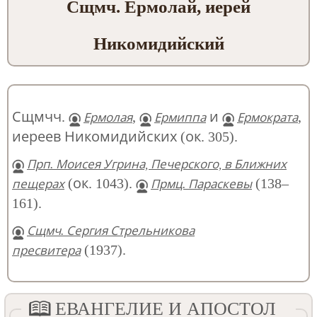
Сщмч. Ермолай, иерей
Никомидийский
Сщмчч.
,
и
,
Ермолая
Ермиппа
Ермократа
иереев Никомидийских (ок. 305).
Прп. Моисея Угрина, Печерского, в Ближних
(ок. 1043).
(138–
пещерах
Прмц. Параскевы
161).
Сщмч. Сергия Стрельникова
(1937).
пресвитера
ЕВАНГЕЛИЕ И АПОСТОЛ