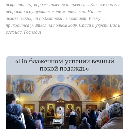
искренность, за размышления и тревоги... Как же оно всё
непросто в бушующем море житейском. Ни сил
человеческих, ни подготовки не хватает. Всему
приходится учиться на полном ходу. Спаси и укрепи Вас и
всех нас, Господи!
«Во блаженном успении вечный
покой подаждь»