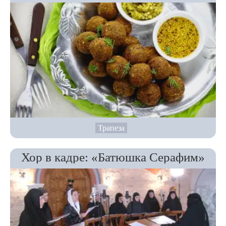
Трапеза
Хор в кадре: «Батюшка Серафим»