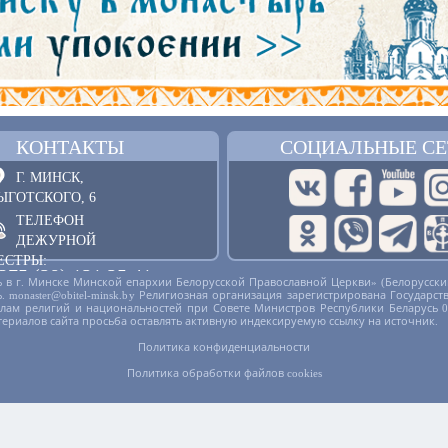
КОНТАКТЫ
СОЦИАЛЬНЫЕ СЕ
Г. МИНСК,
ЫГОТСКОГО, 6
ТЕЛЕФОН
ДЕЖУРНОЙ
ЕСТРЫ:
375 (29) 121 25 41
 в г. Минске Минской епархии Белорусской Православной Церкви» (Белорусски
русь. monaster@obitel-minsk.by Религиозная организация зарегистрирована Госу
ОБРАТНАЯ СВЯЗЬ
делам религий и национальностей при Совете Министров Республики Беларусь 
териалов сайта просьба оставлять активную индексируемую ссылку на источник.
Политика конфиденциальности
Политика обработки файлов cookies