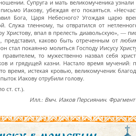
ошении. Супруга и мать великомученика узнали 
письмо Иакову, убеждая его покаяться. «Несчас
авил Бога, Царя Небесного? Угождая царю вре
й. Служа тленному, ты отвратился от нетленног
ру Христову, впал в прелесть диавольскую», — пи
а, представил, каково быть отреченным от люб
он стал покаянно молиться Господу Иисусу Христ
д правителем, то мужественно назвал себя хрис
ков и грядущей казни. Настало время мучений: 
это время, истекая кровью, великомученик благод
 пыток Иакову отрубили голову.
 ст. ст.).
Илл.: Вмч. Иаков Персиянин. Фрагмент 