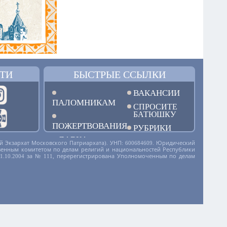
ТИ
БЫСТРЫЕ ССЫЛКИ
ВАКАНСИИ
ПАЛОМНИКАМ
СПРОСИТЕ
БАТЮШКУ
ПОЖЕРТВОВАНИЯ
РУБРИКИ
ЛАВКА
й Экзархат Московского Патриархата). УНП: 600684609. Юридический
дарственным комитетом по делам религий и национальностей Республики
01.10.2004 за № 111, перерегистрирована Уполномоченным по делам