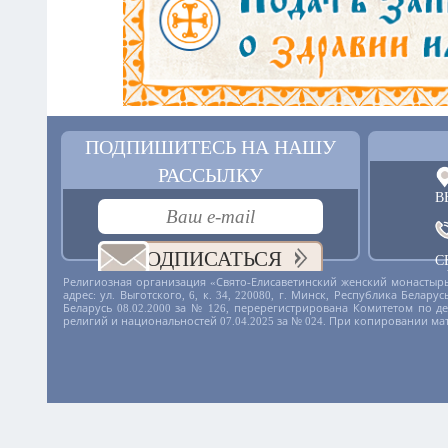
ПОДПИШИТЕСЬ НА НАШУ
РАССЫЛКУ
В
ПОДПИСАТЬСЯ
С
+
Религиозная организация «Свято-Елисаветинский женский монастырь
адрес: ул. Выготского, 6, к. 34, 220080, г. Минск, Республика Бела
Беларусь 08.02.2000 за № 126, перерегистрирована Комитетом по 
религий и национальностей 07.04.2025 за № 024. При копировании ма