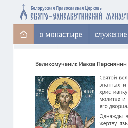
о монастыре
cлужение
паломникам
лавка
Великомученик Иаков Персиянин
Святой вел
знатных и
христианк
молитве и
его дворца
Однажды в
жертву яз