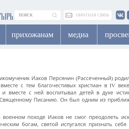
ОБРАТНАЯ СВЯЗЬ
прихожанам
медиа
просв
икомученик Иаков Персянин (Рассеченный) родил
 вместе с тем благочестивых христиан в IV ве
у и вместе с ней воспитывал детей в духе ист
 Священному Писанию. Он был одним из прибли
.
 военном походе Иаков не смог преодолеть иск
ыческим богам, святой испугался признать себя