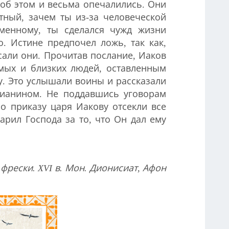
об этом и весьма опечалились. Они
тный, зачем ты из-за человеческой
менному, ты сделался чужд жизни
о. Истине предпочел ложь, так как,
сали они. Прочитав послание, Иаков
имых и близких людей, оставленным
у. Это услышали воины и рассказали
тианином. Не поддавшись уговорам
по приказу царя Иакову отсекли все
арил Господа за то, что Он дал ему
фрески. XVI в. Мон. Дионисиат, Афон