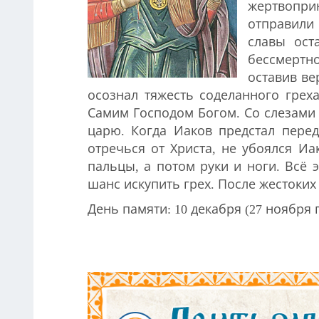
жертвоприн
отправили 
славы ост
бессмертно
оставив ве
осознал тяжесть соделанного грех
Самим Господом Богом. Со слезами 
царю. Когда Иаков предстал пере
отречься от Христа, не убоялся Иа
пальцы, а потом руки и ноги. Всё 
шанс искупить грех. После жестоких
День памяти: 10 декабря (27 ноября по