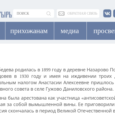
ОБРАТНАЯ СВЯЗЬ
прихожанам
медиа
просв
дева родилась в 1899 году в деревне Назарово П
довев в 1930 году и имея на иждивении троих д
ильным налогом Анастасии Алексеевне пришлось в
вного совета в селе Гужово Даниловского района.
вна была арестована как участница «антисоветск
вая за собой вымышленной вины. Ее приговорили 
асия скончалась в период Великой Отечественной 