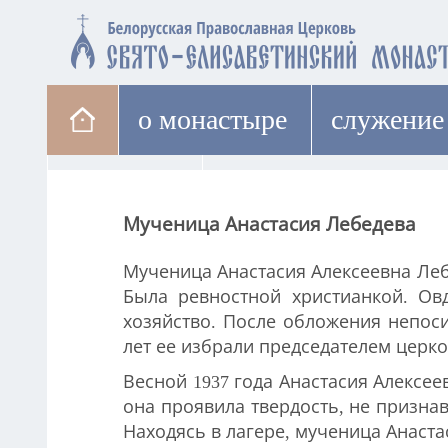
о монастыре
cлужение
паломникам
лавка
Мученица Анастасия Лебедева
Мученица Анастасия Алексеевна Лебе
Была ревностной христианкой. Ов
хозяйство. После обложения непос
лет ее избрали председателем церко
Весной 1937 года Анастасия Алексее
она проявила твердость, не призна
Находясь в лагере, мученица Анаст