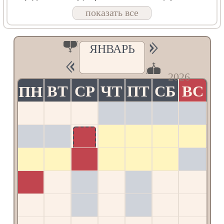
ми́рови свет ра́зума,/ в нем бо звезда́м
показать все
служа́щии/ звездо́ю уча́хуся/ Тебе́ кла́нятися,
Со́лнцу Пра́вды,/ и Тебе́ ве́дети с высоты́
Восто́ка.// Го́споди, сла́ва Тебе́!
Кондак, глас 3
ЯНВАРЬ
Де́ва днесь Пресу́щественнаго ражда́ет,/ и
земля́ верте́п Непристу́пному прино́сит,/
2026
А́нгели с па́стырьми славосло́вят,/ волсви́ же
со звездо́ю путеше́ствуют,/ нас бо ра́ди
ВТ
СР
ЧТ
ПТ
СБ
ВС
ПН
роди́ся// Отроча́ Мла́до, Преве́чный Бог.
Величание
Велича́ем Тя,/ Живода́вче Христе́,/ нас ра́ди
ны́не пло́тию ро́ждшагося/ от Безневе́стныя//
1
2
3
4
и Пречи́стыя Де́вы Мари́и.
7
5
6
8
9
10
11
Задостойник, глас 1
12
13
14
15
16
17
18
Велича́й, душе́ моя́,// Честне́йшую и
Сла́внейшую Го́рних во́инств, Де́ву
Пречи́стую, Богоро́дицу.
19
20
21
22
23
24
25
Люби́ти у́бо нам я́ко безбе́дное стра́хом/