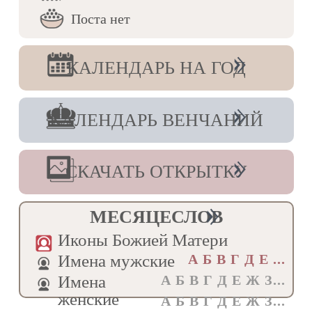
грозныя тучи испытаний,/ не угасе
Поста нет
светильник веры твоея,/ священномучениче
Леониде,/ но верен пребыл еси Христу даже
до смерти./ Тем зовем ти:/ моли
Милостиваго Бога/ землю Русскую от восток
КАЛЕНДАРЬ НА ГОД
даже до запад// присно покрывати
заступлением Своих.
Величание
КАЛЕНДАРЬ ВЕНЧАНИЙ
Велича́ем тя,/ священному́чениче Леониде,/
и чтим честна́я страда́ния твоя́,/ я́же за
Христа́/ во утвержде́ние на Руси́
Правосла́вия/ претерпе́л еси́.
СКАЧАТЬ ОТКРЫТКУ
МЕСЯЦЕСЛОВ
Иконы Божией Матери
Имена мужские
А Б В Г Д E ...
Имена
А Б В Г Д Е Ж З...
женские
А Б В Г Д Е Ж З...