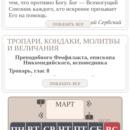
тем, что противно Богу. Бог — Всемогущий
Союзник каждого, кто искренне призывает
Его на помощь.
Свт. Николай Сербский
показать все
ТРОПАРИ, КОНДАКИ, МОЛИТВЫ
И ВЕЛИЧАНИЯ
Преподобного Феофилакта, епископа
Никомидийского, исповедника
Тропарь, глас 8
Правосла́вия наста́вниче,/ благоче́стия
показать все
учи́телю и чистоты́,/ вселе́нныя
свети́льниче,/ архиере́ев Богодухнове́нное
удобре́ние,/ Феофила́кте прему́дре,/ уче́ньми
твои́ми, вся просвети́л еси́, цевни́це
МАРТ
духо́вная,/ моли́ Христа́ Бо́га спасти́ся
душа́м на́шим.
Ин тропарь, глас 6
2025
Тая́ся, пожи́л еси́, прехва́льне,/ но Христо́с
ВТ
СР
ЧТ
ПТ
СБ
ВС
ПН