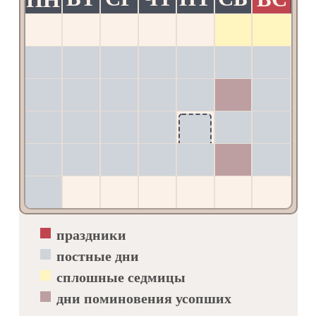
тя показа́,/ я́ко свети́ло на све́щнице
мы́сленнем,/ и скрижа́ли ти вручи́ уче́ний
духо́вных,/ и́миже, святи́телю Феофила́кте,/
и нас озари́.
Кондак, глас 2
1
2
Свети́льник све́тел показа́лся еси́ в конце́х,/
святи́телю Феофила́кте,/ единосу́щна Отцу́ и
3
4
5
6
7
8
9
Ду́ху Сло́ва ты пропове́дав,/ боже́ственных
оте́ц Собо́р уясни́л еси́,/ Тро́ице уго́дник
10
11
12
13
14
15
16
яви́лся еси́.// Е́йже предстоя́, моли́
непреста́нно о всех нас.
21
17
18
19
20
22
23
Величание
Велича́ем тя,/ святи́телю о́тче Феофила́кте,/
24
25
26
27
28
29
30
и чтим святу́ю па́мять твою́,/ ты бо мо́лиши
за нас/ Христа́ Бо́га на́шего.
31
праздники
Апостола Ерма
постные дни
Тропарь, глас 3
сплошные седмицы
Апо́столе святы́й Ерми́е, / моли́
дни поминовения усопших
Ми́лостиваго Бо́га, / да прегреше́ний
оставле́ние // пода́ст душа́м на́шим.