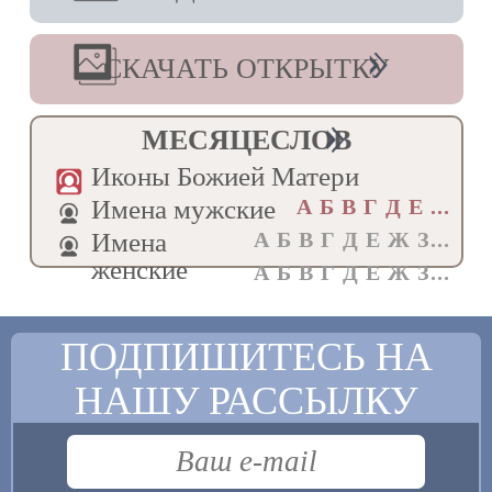
Честна́го о́браза Твоего́ зна́мение
пра́зднующе/ лю́дие Твои́,
СКАЧАТЬ ОТКРЫТКУ
Богороди́тельнице,/ и́мже ди́вную побе́ду на
сопроти́вныя гра́ду Твоему́ дарова́ла еси́./
Те́мже Тебе́ ве́рою взыва́ем:/ ра́дуйся, Де́во,
христиа́н похвало́.
МЕСЯЦЕСЛОВ
Величание
Иконы Божией Матери
Велича́ем Тя,/ Пресвята́я, Де́во,/ и чтим
Имена мужские
А Б В Г Д E ...
о́браз Твой честны́й,/ и́мже показа́ла еси́/
пресла́вное зна́мение.
Имена
А Б В Г Д Е Ж З...
женские
А Б В Г Д Е Ж З...
ПОДПИШИТЕСЬ НА
НАШУ РАССЫЛКУ