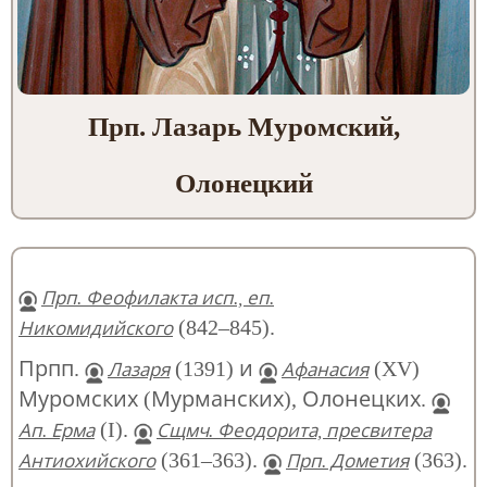
Прп. Лазарь Муромский,
Олонецкий
Прп. Феофилакта исп., еп.
(842–845).
Никомидийского
Прпп.
(1391) и
(XV)
Лазаря
Афанасия
Муромских (Мурманских), Олонецких.
(I).
Ап. Ерма
Сщмч. Феодорита, пресвитера
(361–363).
(363).
Антиохийского
Прп. Дометия