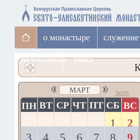
о монастыре
cлужение
паломникам
лавка
МАРТ
2025
ВТ
СР
ЧТ
ПТ
СБ
ВС
ПН
1
2
3
4
5
6
7
8
9