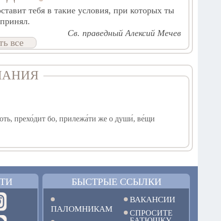
оставит тебя в такие условия, при которых ты
дпринял.
Св. праведный Алексий Мечев
ть все
ЧАНИЯ
 плоть, прехо́дит бо, прилежа́ти же о души́, ве́щи
ся тебе́ зверь да́же до сме́рти, о́тче,/ послу́шне и
ТИ
БЫСТРЫЕ ССЫЛКИ
ВАКАНСИИ
ПАЛОМНИКАМ
СПРОСИТЕ
БАТЮШКУ