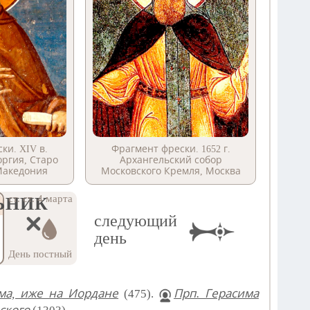
ки. XIV в.
Фрагмент фрески. 1652 г.
оргия, Старо
Архангельский собор
Македония
Московского Кремля, Москва
ст. ст. 4 марта
ЬНИК
следующий
день
День постный
ма, иже на Иордане
(475).
Прп. Герасима