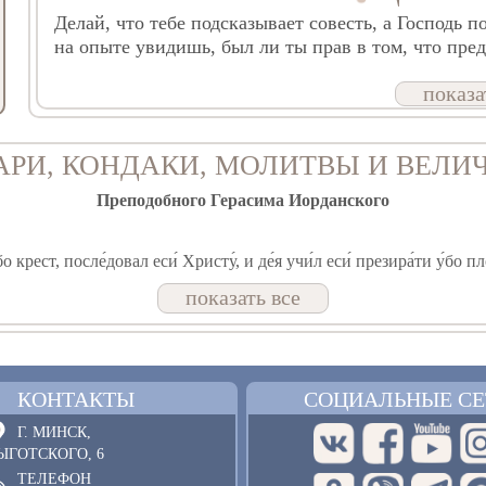
Делай, что тебе подсказывает совесть, а Господь п
на опыте увидишь, был ли ты прав в том, что пре
показа
АРИ, КОНДАКИ, МОЛИТВЫ И ВЕЛИ
Преподобного Герасима Иорданского
м бо крест, после́довал еси́ Христу́, и де́я учи́л еси́ презира́ти у́бо
бне Герасиме, дух твой.
показать все
а́новы па́че всех ми́ра сла́дких предпоче́л еси́;/ отону́дуже повину́
́ко Бо́гу,/ к Нему́же моля́ся, и о нас,// о́тче Гера́симе, помина́й.
КОНТАКТЫ
СОЦИАЛЬНЫЕ СЕ
у́ю па́мять твою́,/ наста́вниче мона́хов// и собесе́дниче А́нгелов.
Г. МИНСК,
ЫГОТСКОГО, 6
ТЕЛЕФОН
Преподобного Герасима Вологодского