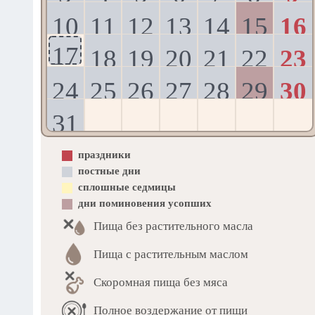
10
11
12
13
14
15
16
17
18
19
20
21
22
23
24
25
26
27
28
29
30
31
праздники
постные дни
сплошные седмицы
дни поминовения усопших
Пища без растительного масла
Пища с растительным маслом
Скоромная пища без мяса
Полное воздержание от пищи