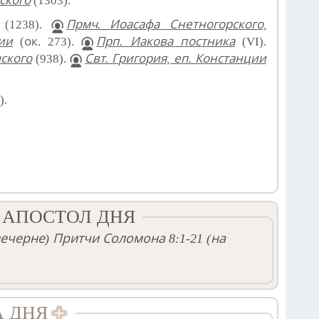
ского
(1303).
(1238).
Прмч. Иоасафа Снетногорского,
ии
(ок. 273).
Прп. Иакова постника
(VI).
шского
(938).
Свт. Григория, еп. Констанции
).
 АПОСТОЛ ДНЯ
вечерне)
Притчи Соломона 8:1-21
(на
А ДНЯ