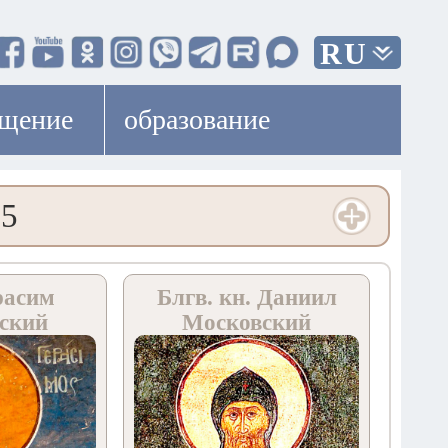
RU
ещение
образование
5
расим
Блгв. кн. Даниил
ский
Московский