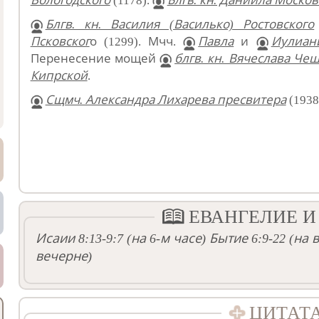
Вологодского
(1178).
Блгв. кн. Даниила Москов
Блгв. кн. Василия (Василько) Ростовского
Псковског
о (1299). Мчч.
Павла
и
Иулиан
Перенесение мощей
блгв. кн. Вячеслава Че
Кипрской
.
Сщмч. Александра Лихарева пресвитера
(1938
ЕВАНГЕЛИЕ И
Исаии 8:13-9:7
(на 6-м часе)
Бытие 6:9-22
(на 
вечерне)
ЦИТАТ