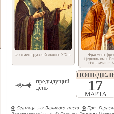
Фрагмент русской иконы. XIX в.
Фрагмент фрес
Церковь вмч. Ге
Нагоричане, 
ПОНЕДЕЛ
17
предыдущий
день
МАРТА
Седмица 3-я Великого поста
.
Прп. Гераси