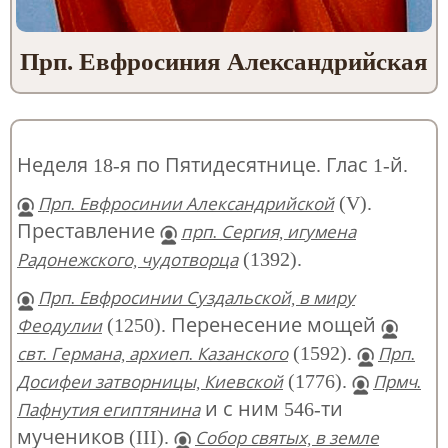
Прп. Евфросиния Александрийская
Неделя 18-я по Пятидесятнице. Глас 1-й.
(V).
Прп. Евфросинии Александрийской
Преставление
прп. Сергия, игумена
(1392).
Радонежского, чудотворца
Прп. Евфросинии Суздальской, в миру
(1250). Перенесение мощей
Феодулии
(1592).
свт. Германа, архиеп. Казанского
Прп.
(1776).
Досифеи затворницы, Киевской
Прмч.
и с ним 546-ти
Пафнутия египтянина
мучеников (III).
Собор святых, в земле