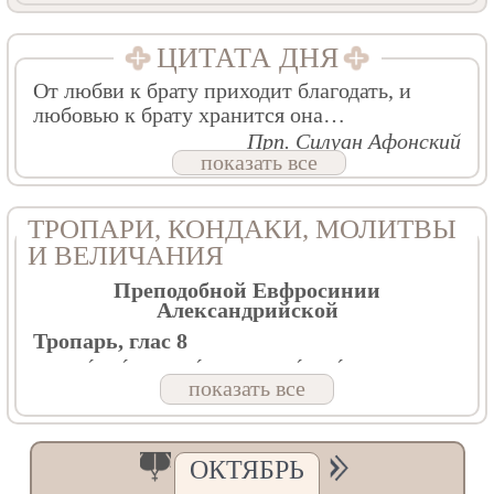
ЦИТАТА ДНЯ
От любви к брату приходит благодать, и
любовью к брату хранится она…
Прп. Силуан Афонский
показать все
ТРОПАРИ, КОНДАКИ, МОЛИТВЫ
И ВЕЛИЧАНИЯ
Преподобной Евфросинии
Александрийской
Тропарь, глас 8
В тебе́, ма́ти, изве́стно спасе́ся, е́же по
показать все
о́бразу:/ прии́мши бо крест, после́довала еси́
Христу́/ и, де́ющи, учи́ла еси́ презира́ти у́бо
плоть, прехо́дит бо,/ прилежа́ти же о души́,
ве́щи безсме́ртней.// Те́мже и со А́нгелы
ОКТЯБРЬ
сра́дуется, преподо́бная Евфроси́ние, дух
твой.