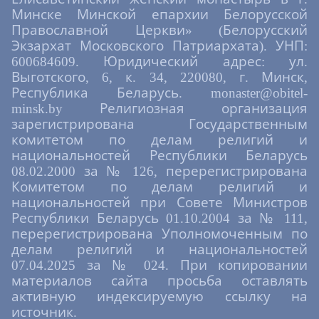
ра́зума/ и просвети́ла еси́ душе́вную
чистоту́,/ поще́нием же и бде́нием плоть
Минске Минской епархии Белорусской
порабо́тила еси́ ду́ху,/ те́мже, преподо́бная
Православной Церкви» (Белорусский
Евфроси́ние,/ почита́юще по́двиги трудо́в
Экзархат Московского Патриархата). УНП:
твои́х, мо́лимся,// моли́ Христа́ Бо́га
600684609. Юридический адрес: ул.
спасти́ся душа́м на́шим.
Выготского, 6, к. 34, 220080, г. Минск,
Величание
Республика Беларусь. monaster@obitel-
Ублажа́ем тя,/ преподо́бная ма́ти
minsk.by Религиозная организация
Евфроси́ние,/ и чтим святу́ю па́мять твою́,/
зарегистрирована Государственным
ты бо мо́лиши за нас// Христа́, Бо́га на́шего.
комитетом по делам религий и
национальностей Республики Беларусь
Святителя Германа, архиепископа
08.02.2000 за № 126, перерегистрирована
Казанского
Комитетом по делам религий и
национальностей при Совете Министров
Тропарь, глас 4
Республики Беларусь 01.10.2004 за № 111,
От ю́ности и́го Христо́во усе́рдно восприи́м,/
перерегистрирована Уполномоченным по
бде́нными по́двиги поста́ и моли́твы,
просла́вился еси́./ Отону́дуже призыва́ющу
делам религий и национальностей
тя Бо́гу на служе́ние Це́ркви/ в
07.04.2025 за № 024. При копировании
новопросвеще́ннем ца́рстве Каза́нстем,/
материалов сайта просьба оставлять
вку́пе со святи́телем Гу́рием воззва́н был
активную индексируемую ссылку на
еси́,/ иде́же, я́ко первонача́льник созда́нной
источник.
тобо́ю в гра́де Свия́жске оби́тели,/ и