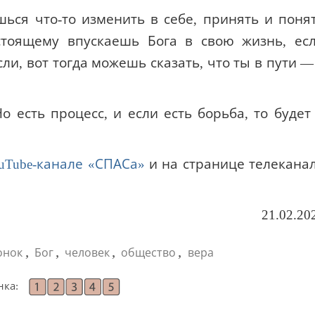
шься что-то изменить в себе, принять и поня
астоящему впускаешь Бога в свою жизнь, ес
ли, вот тогда можешь сказать, что ты в пути —
о есть процесс, и если есть борьба, то будет
uTube-канале «СПАСа»
и на странице телекана
21.02.20
,
,
,
,
онок
Бог
человек
общество
вера
нка: