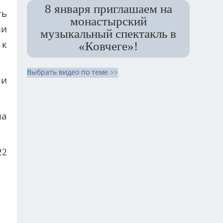
8 января приглашаем на
ть
монастырский
ли
музыкальный спектакль в
 к
«Ковчеге»!
Выбрать видео по теме >>
 и
ла
22