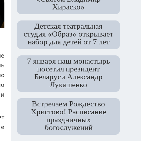
Хираско»
Детская театральная
студия «Образ» открывает
набор для детей от 7 лет
ие
7 января наш монастырь
нь
посетил президент
но
Беларуси Александр
Лукашенко
ую
 и
Встречаем Рождество
Христово! Расписание
ет
праздничных
богослужений
ые