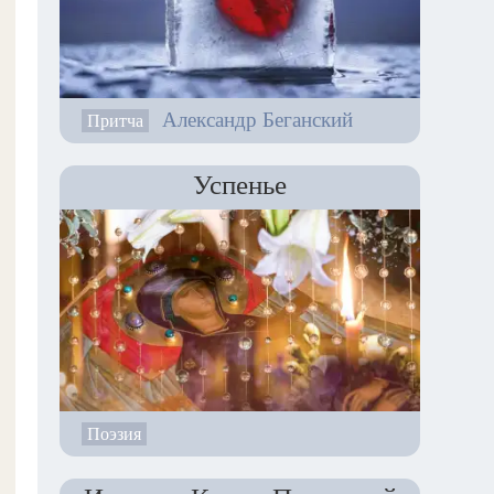
Александр Беганский
Притча
Успенье
Поэзия