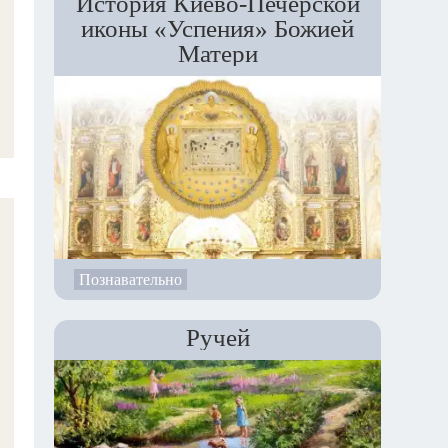
История Киево-Печерской
иконы «Успения» Божией
Матери
Познавательно
Ручей