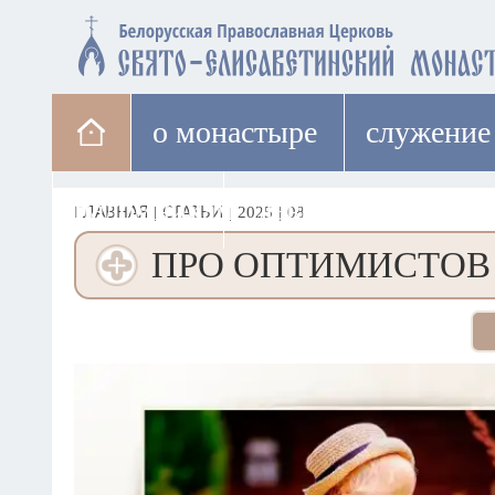
о монастыре
cлужение
паломникам
лавка
ГЛАВНАЯ
|
СТАТЬИ
|
2025
|
08
ПРО ОПТИМИСТОВ