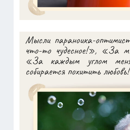
Мысли параноика-оптимис
что-то чудесное!», «За м
«За каждым углом меня 
собирается похитить любовь