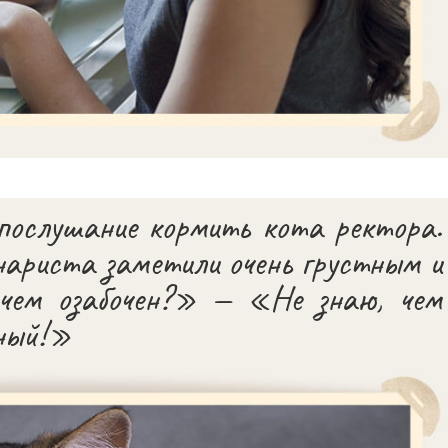
послушание кормить кота ректора.
инариста заметили очень грустным и
 чем озабочен?» — «Не знаю, чем
тный!»