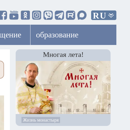
RU
ещение
образование
Многая лета!
Жизнь монастыря