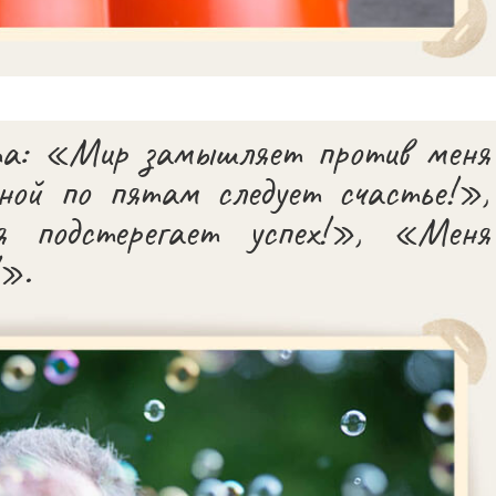
та: «Мир замышляет против меня
ной по пятам следует счастье!»,
подстерегает успех!», «Меня
!».