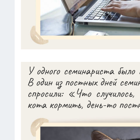
У одного семинариста было 
В один из постных дней сем
спросили: «Что случилось,
кота кормить, день-то пос