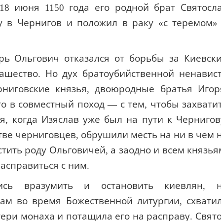
18 июня 1150 года его родной брат Святосл
у в Чернигов и положил в раку «с теремом»
рь Ольгович отказался от борьбы за Киевск
ашество. Но дух братоубийственной ненавис
ниговские князья, двоюродные братья Игор
о в совместный поход — с тем, чтобы захвати
я, когда Изяслав уже был на пути к Чернигов
ве черниговцев, обрушили месть на ни в чем 
тить роду Ольговичей, а заодно и всем князья
расправиться с ним.
ись вразумить и остановить киевлян, 
ам во время Божественной литургии, схвати
ри монаха и потащила его на расправу. Свят