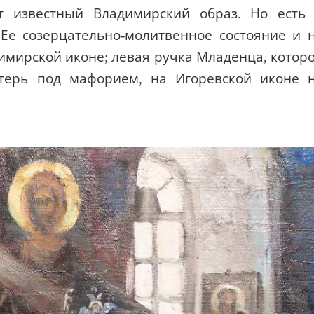
т известный Владимирский образ. Но есть
 Ее созерцательно-молитвенное состояние и 
имирской иконе; левая ручка Младенца, котор
терь под мафорием, на Игоревской иконе 