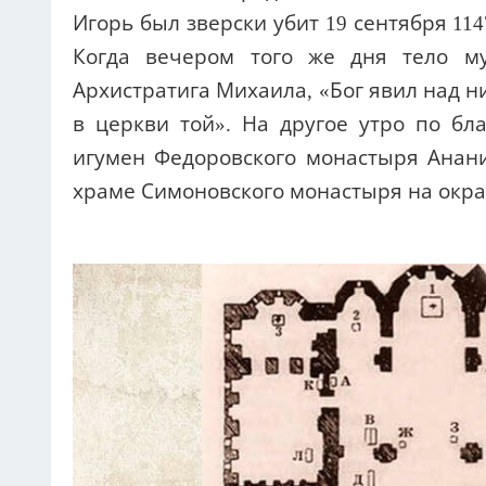
Игорь был зверски убит 19 сентября 11
Когда вечером того же дня тело м
Архистратига Михаила, «Бог явил над н
в церкви той». На другое утро по б
игумен Федоровского монастыря Анани
храме Симоновского монастыря на окра