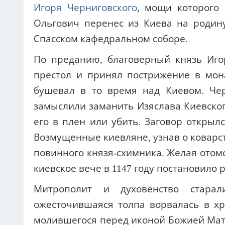
Игоря Черниговского
, мощи которого 
Ольгович перенес из Киева на родин
Спасском кафедральном соборе.
По преданию, благоверный князь Иго
престол и принял пострижение в мон
бушевал в то время над Киевом. Чер
замыслили заманить Изяслава Киевског
его в плен или убить. Заговор открылс
Возмущенные киевляне, узнав о коварст
повинного князя-схимника. Желая отомс
киевское вече в 1147 году постановило 
Митрополит и духовенство старал
ожесточившаяся толпа ворвалась в хр
молившегося перед иконой Божией Мате