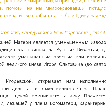
 грешнии и смиреннии, и припадем, в покаян
е, помози, на ны милосердовавши, потщис
 отврати Твоя рабы тщи, Тя бо и Едину надеж
городице пред иконой Ея «Игоревская», глас 4
ожией Матери является уменьшенным извод
адиция эта пришла на Русь из Византии, г
н делали уменьшенные поясные или оплечн
ой великого князя Игоря Ольговича (во свят
 Игоревской, открывает нам исполненн
стой Девы и Ее Божественного Сына. Накл
енца, щекой приникшего к лику Пречисто
ки, лежащей у плеча Богоматери, характерн