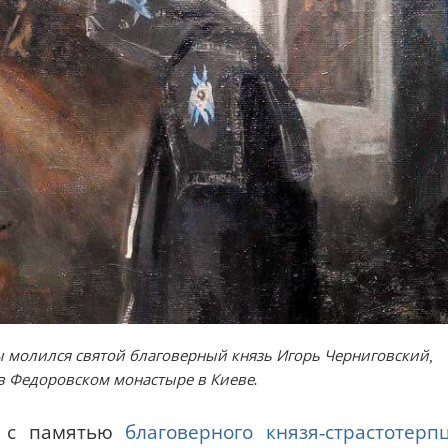
 молился святой благоверный князь Игорь Черниговский,
 Федоровском монастыре в Киеве.
т с памятью
благоверного князя-страстотерп