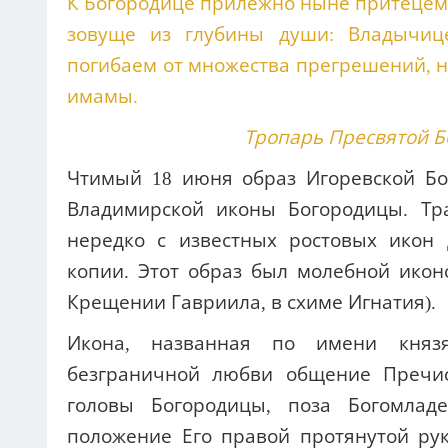
К Богородице прилежно ныне притецем,
зовуще из глубины души: Владычиц
погибаем от множества прегрешений, не
имамы.
Тропарь Пресвятой Бо
Чтимый 18 июня образ Игоревской Б
Владимирской иконы Богородицы. Тр
нередко с известных ростовых ико
копии. Этот образ был молебной икон
Крещении Гавриила, в схиме Игнатия).
Икона, названная по имени князя
безграничной любви общение Пречи
головы Богородицы, поза Богомлад
положение Его правой протянутой ру