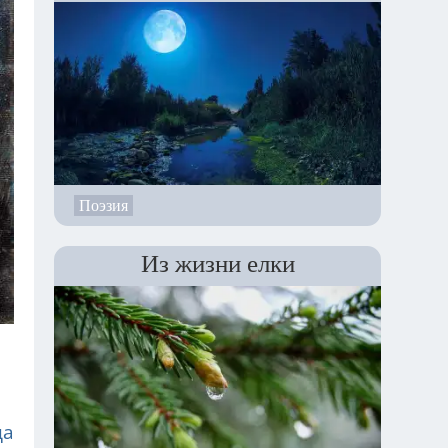
Поэзия
Из жизни елки
ца