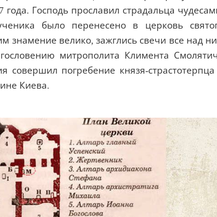
47 года. Господь прославил страдальца чудесам
ученика было перенесено в церковь свято
им знамение велико, зажглись свечи все над н
лагословению митрополита Климента Смоляти
я совершил погребение князя-страстотерпца
ине Киева.