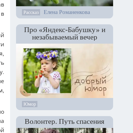
ав
Елена Романенкова
Рассказ
 в
Про «Яндекс-Бабушку» и
ий
незабываемый вечер
ти
я,
ть
у.
не
м,
Юмор
но
Волонтер. Путь спасения
ла
ой