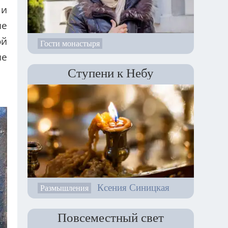
 и
не
ой
Гости монастыря
не
Ступени к Небу
Ксения Синицкая
Размышления
Повсеместный свет