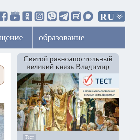
RU
ещение
образование
Святой равноапостольный
великий князь Владимир
Тест