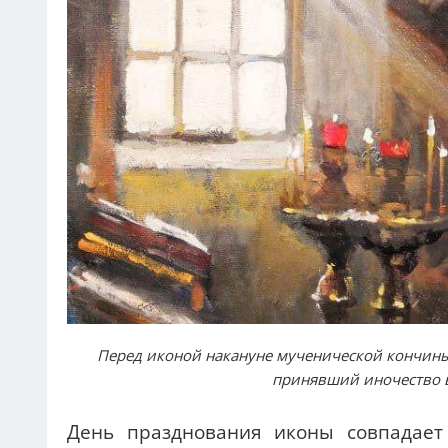
Перед иконой накануне мученической кончины
принявший иночество в
День празднования иконы совпадае