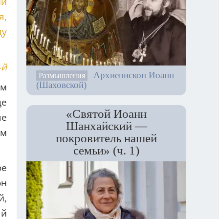
ии
я,
ду
-й
Архиепископ Иоанн
Размышления
(Шаховской)
ом
де
«Святой Иоанн
ые
Шанхайский —
ом
покровитель нашей
семьи» (ч. 1)
ое
он
й,
ый