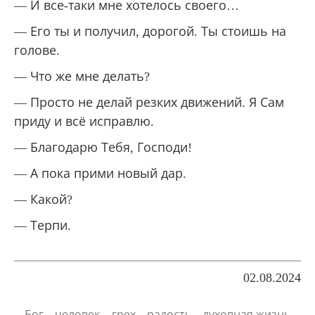
— И все-таки мне хотелось своего…
— Его ты и получил, дорогой. Ты стоишь на
голове.
— Что же мне делать?
— Просто не делай резких движений. Я Сам
приду и всё исправлю.
— Благодарю Тебя, Господи!
— А пока прими новый дар.
— Какой?
— Терпи.
02.08.2024
,
,
,
,
Бог
человек
грех
радость
духовная жизнь